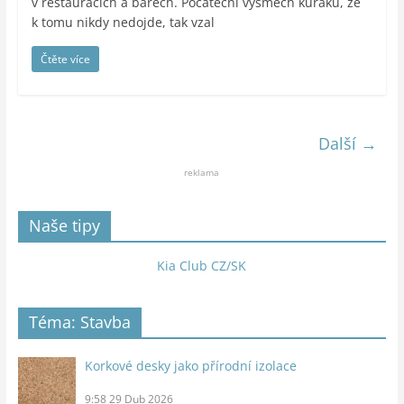
v restauracích a barech. Počáteční výsměch kuřáků, že
k tomu nikdy nedojde, tak vzal
Čtěte více
Další →
reklama
Naše tipy
Kia Club CZ/SK
Téma: Stavba
Korkové desky jako přírodní izolace
9:58
29 Dub 2026