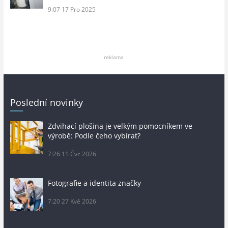
9:07
17 Pro 2025
reklama
Poslední novinky
Zdvihací plošina je velkým pomocníkem ve
výrobě: Podle čeho vybírat?
7:26
11 Čvc 2026
Fotografie a identita značky
7:20
27 Kvě 2026