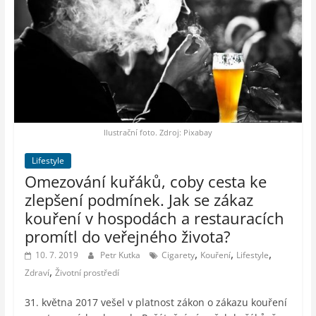
Ilustrační foto. Zdroj: Pixabay
Lifestyle
Omezování kuřáků, coby cesta ke
zlepšení podmínek. Jak se zákaz
kouření v hospodách a restauracích
promítl do veřejného života?
,
,
,
10. 7. 2019
Petr Kutka
Cigarety
Kouření
Lifestyle
,
Zdraví
Životní prostředí
31. května 2017 vešel v platnost zákon o zákazu kouření