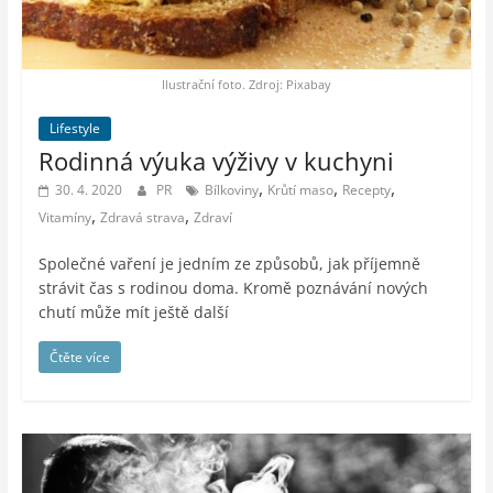
auto-
moto,
vesmír
Ilustrační foto. Zdroj: Pixabay
Lifestyle
Rodinná výuka výživy v kuchyni
,
,
,
30. 4. 2020
PR
Bílkoviny
Krůtí maso
Recepty
,
,
Vitamíny
Zdravá strava
Zdraví
Společné vaření je jedním ze způsobů, jak příjemně
strávit čas s rodinou doma. Kromě poznávání nových
chutí může mít ještě další
Čtěte více