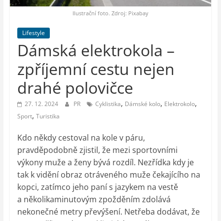
auto-
moto,
Ilustrační foto. Zdroj: Pixabay
vesmír
Lifestyle
Dámská elektrokola –
zpříjemní cestu nejen
drahé polovičce
,
,
,
27. 12. 2024
PR
Cyklistika
Dámské kolo
Elektrokolo
,
Sport
Turistika
Kdo někdy cestoval na kole v páru,
pravděpodobně zjistil, že mezi sportovními
výkony muže a ženy bývá rozdíl. Nezřídka kdy je
tak k vidění obraz otráveného muže čekajícího na
kopci, zatímco jeho paní s jazykem na vestě
a několikaminutovým zpožděním zdolává
nekonečné metry převýšení. Netřeba dodávat, že