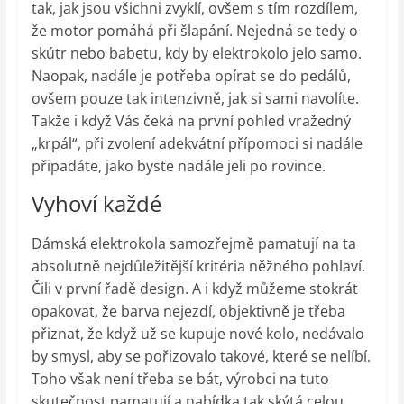
tak, jak jsou všichni zvyklí, ovšem s tím rozdílem,
že motor pomáhá při šlapání. Nejedná se tedy o
skútr nebo babetu, kdy by elektrokolo jelo samo.
Naopak, nadále je potřeba opírat se do pedálů,
ovšem pouze tak intenzivně, jak si sami navolíte.
Takže i když Vás čeká na první pohled vražedný
„krpál“, při zvolení adekvátní přípomoci si nadále
připadáte, jako byste nadále jeli po rovince.
Vyhoví každé
Dámská elektrokola samozřejmě pamatují na ta
absolutně nejdůležitější kritéria něžného pohlaví.
Čili v první řadě design. A i když můžeme stokrát
opakovat, že barva nejezdí, objektivně je třeba
přiznat, že když už se kupuje nové kolo, nedávalo
by smysl, aby se pořizovalo takové, které se nelíbí.
Toho však není třeba se bát, výrobci na tuto
skutečnost pamatují a nabídka tak skýtá celou