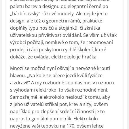
paletu barev a designu od elegantní černé po
„bárbínovsky“ růžové modely. Ale nejde jen o
design, ale též o geometrii rámů, praktické
doplňky typu nosičů a stojánků, či zkrátka
uživatelskou přívětivost ovládání. Se vším už však
výrobci počítají, nemluvě o tom, že renomovaní
prodejci rádi poskytnou rychlé školení, které
dokáže, že ovládat elektrokolo je hračka.
Mnozí se možná nyní ošívají a nervózně kroutí
hlavou. „Na kole se přece jezdí kvůli fyzičce
a zdraví!“ A my rozhodně souhlasíme, v rozporu
s výhodami elektrokol to však rozhodně není.
Samozřejmě, elektrokolo neslouží k tomu, aby
z jeho uživatelů stříkal pot, krev a slzy, ovšem
například pro zlepšení srdeční činnosti je to
naprosto geniální pomocník. Elektrokolo
nevyžene vaši tepovku na 170, ovšem lehce