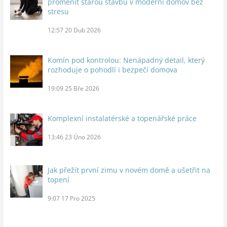
proměnit starou stavbu v moderní domov bez
stresu
12:57
20 Dub 2026
Komín pod kontrolou: Nenápadný detail, který
rozhoduje o pohodlí i bezpečí domova
19:09
25 Bře 2026
Komplexní instalatérské a topenářské práce
13:46
23 Úno 2026
Jak přežít první zimu v novém domě a ušetřit na
topení
9:07
17 Pro 2025