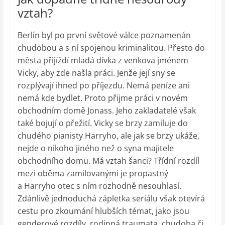
vztah?
Berlín byl po první světové válce poznamenán
chudobou a s ní spojenou kriminalitou. Přesto do
města přijíždí mladá dívka z venkova jménem
Vicky, aby zde našla práci. Jenže její sny se
rozplývají ihned po příjezdu. Nemá peníze ani
nemá kde bydlet. Proto přijme práci v novém
obchodním domě Jonass. Jeho zakladatelé však
také bojují o přežití. Vicky se brzy zamiluje do
chudého pianisty Harryho, ale jak se brzy ukáže,
nejde o nikoho jiného než o syna majitele
obchodního domu. Má vztah šanci? Třídní rozdíl
mezi oběma zamilovanými je propastný
a Harryho otec s ním rozhodně nesouhlasí.
Zdánlivě jednoduchá zápletka seriálu však otevírá
cestu pro zkoumání hlubších témat, jako jsou
genderové rozdíly, rodinná traumata, chudoba či