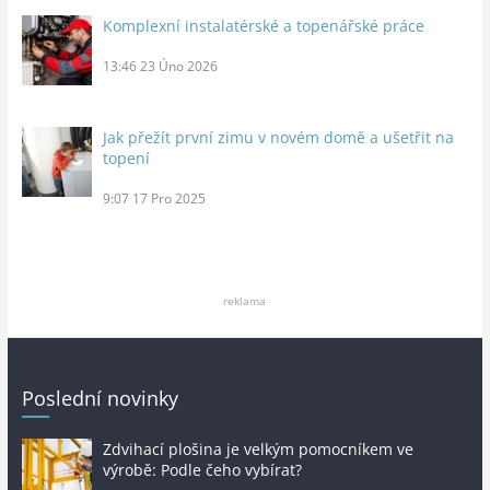
Komplexní instalatérské a topenářské práce
13:46
23 Úno 2026
Jak přežít první zimu v novém domě a ušetřit na
topení
9:07
17 Pro 2025
reklama
Poslední novinky
Zdvihací plošina je velkým pomocníkem ve
výrobě: Podle čeho vybírat?