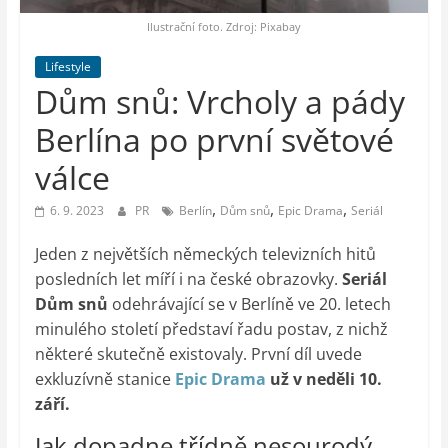
auto-
moto,
Ilustrační foto. Zdroj: Pixabay
vesmír
Lifestyle
Dům snů: Vrcholy a pády
Berlína po první světové
válce
,
,
,
6. 9. 2023
PR
Berlín
Dům snů
Epic Drama
Seriál
Jeden z největších německých televizních hitů
posledních let míří i na české obrazovky.
Seriál
Dům snů
odehrávající se v Berlíně ve 20. letech
minulého století představí řadu postav, z nichž
některé skutečně existovaly. První díl uvede
exkluzívně stanice
Epic Drama
už v neděli 10.
září.
Jak dopadne třídně nesourodý