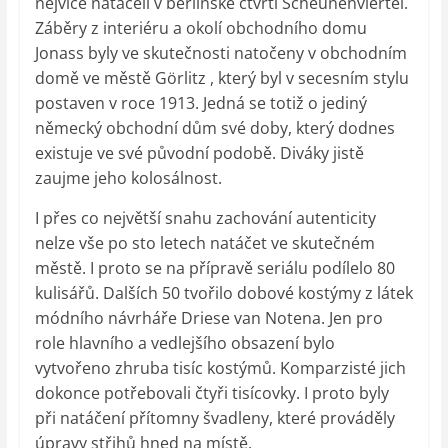
nejvíce natáčeli v berlínské čtvrti Scheunenviertel.
Záběry z interiéru a okolí obchodního domu
Jonass byly ve skutečnosti natočeny v obchodním
domě ve městě Görlitz , který byl v secesním stylu
postaven v roce 1913. Jedná se totiž o jediný
německý obchodní dům své doby, který dodnes
existuje ve své původní podobě. Diváky jistě
zaujme jeho kolosálnost.
I přes co největší snahu zachování autenticity
nelze vše po sto letech natáčet ve skutečném
městě. I proto se na přípravě seriálu podílelo 80
kulisářů. Dalších 50 tvořilo dobové kostýmy z látek
módního návrháře Driese van Notena. Jen pro
role hlavního a vedlejšího obsazení bylo
vytvořeno zhruba tisíc kostýmů. Komparzisté jich
dokonce potřebovali čtyři tisícovky. I proto byly
při natáčení přítomny švadleny, které prováděly
úpravy střihů hned na místě.