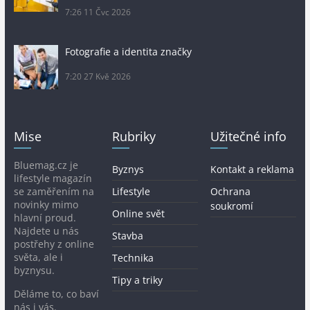
7:26
11 Čvc 2026
Fotografie a identita značky
7:20
27 Kvě 2026
Mise
Rubriky
Užitečné info
Bluemag.cz je
Byznys
Kontakt a reklama
lifestyle magazín
se zaměřením na
Lifestyle
Ochrana
novinky mimo
soukromí
Online svět
hlavní proud.
Najdete u nás
Stavba
postřehy z online
světa, ale i
Technika
byznysu.
Tipy a triky
Děláme to, co baví
nás i vás.