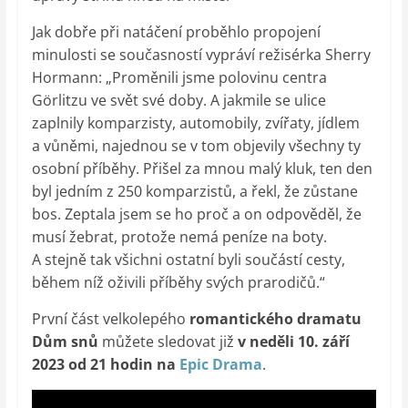
Jak dobře při natáčení proběhlo propojení
minulosti se současností vypráví režisérka Sherry
Hormann: „Proměnili jsme polovinu centra
Görlitzu ve svět své doby. A jakmile se ulice
zaplnily komparzisty, automobily, zvířaty, jídlem
a vůněmi, najednou se v tom objevily všechny ty
osobní příběhy. Přišel za mnou malý kluk, ten den
byl jedním z 250 komparzistů, a řekl, že zůstane
bos. Zeptala jsem se ho proč a on odpověděl, že
musí žebrat, protože nemá peníze na boty.
A stejně tak všichni ostatní byli součástí cesty,
během níž oživili příběhy svých prarodičů.“
První část velkolepého
romantického dramatu
Dům snů
můžete sledovat již
v neděli 10. září
2023 od 21 hodin na
Epic Drama
.