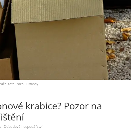
trační foto. Zdroj: Pixabay
tonové krabice? Pozor na
ištění
,
e
Odpadové hospodářství