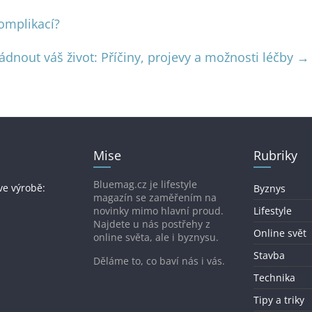
komplikací?
ádnout váš život: Příčiny, projevy a možnosti léčby
→
Mise
Rubriky
Bluemag.cz je lifestyle
ve výrobě:
Byznys
magazín se zaměřením na
novinky mimo hlavní proud.
Lifestyle
Najdete u nás postřehy z
Online svět
online světa, ale i byznysu.
Stavba
Děláme to, co baví nás i vás.
Technika
Tipy a triky