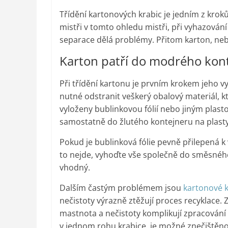
Třídění kartonových krabic je jedním z kroků,
mistři v tomto ohledu mistři, při vyhazování
separace dělá problémy. Přitom karton, nebol
Karton patří do modrého kont
Při třídění kartonu je prvním krokem jeho 
nutné odstranit veškerý obalový materiál, k
vyloženy bublinkovou fólií nebo jiným plast
samostatně do žlutého kontejneru na plasty
Pokud je bublinková fólie pevně přilepená k vn
to nejde, vyhoďte vše společně do směsného
vhodný.
Dalším častým problémem jsou
kartonové k
nečistoty výrazně ztěžují proces recyklace. 
mastnota a nečistoty komplikují zpracování 
v jednom rohu krabice, je možné znečištěnou