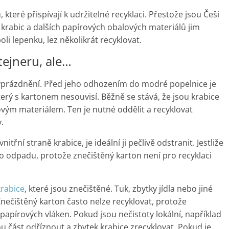
 které přispívají k udržitelné recyklaci. Přestože jsou Češi
 krabic a dalších papírových obalových materiálů jim
i lepenku, lez několikrát recyklovat.
ejneru, ale…
vyprázdnění. Před jeho odhozením do modré popelnice je
terý s kartonem nesouvisí. Běžně se stává, že jsou krabice
ovým materiálem. Ten je nutné oddělit a recyklovat
.
itřní straně krabice, je ideální ji pečlivě odstranit. Jestliže
 odpadu, protože znečištěný karton není pro recyklaci
rabice
, které jsou znečištěné. Tuk, zbytky jídla nebo jiné
Znečištěný karton často nelze recyklovat, protože
papírových vláken. Pokud jsou nečistoty lokální, například
 část odříznout a zbytek krabice zrecyklovat. Pokud je