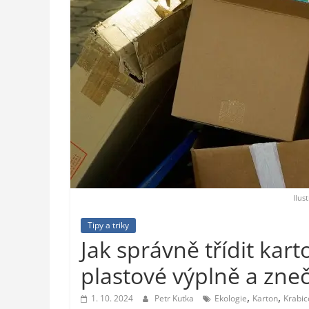
styl,
auto-
moto,
vesmír
Ilus
Tipy a triky
Jak správně třídit kar
plastové výplně a zneč
,
,
1. 10. 2024
Petr Kutka
Ekologie
Karton
Krabic