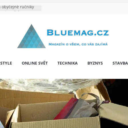
 obyčejné ručníky
na je velkým
e výrobě: Podle čeho
dentita značky
y: Na co myslet, aby
 pár let nepřekvapila
bariér: když auto
í svobodu
ESTYLE
ONLINE SVĚT
TECHNIKA
BYZNYS
STAVBA