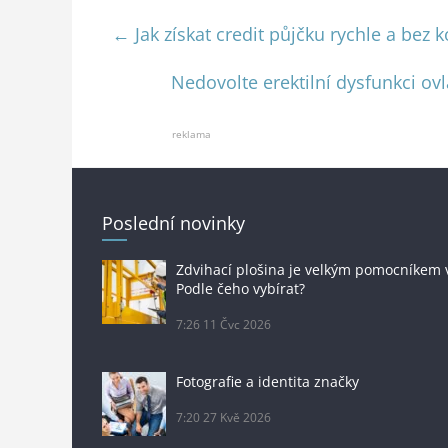
←
Jak získat credit půjčku rychle a bez 
Nedovolte erektilní dysfunkci ovl
reklama
Poslední novinky
Zdvihací plošina je velkým pomocníkem 
Podle čeho vybírat?
7:26
11 Čvc 2026
Fotografie a identita značky
7:20
27 Kvě 2026