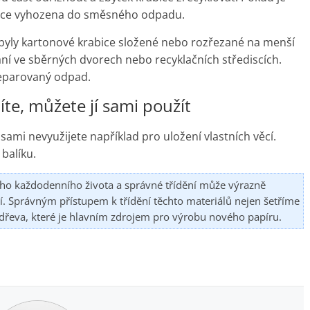
abice vyhozena do směsného odpadu.
by byly kartonové krabice složené nebo rozřezané na menší
ní ve sběrných dvorech nebo recyklačních střediscích.
separovaný odpad.
te, můžete jí sami použít
j sami nevyužijete například pro uložení vlastních věcí.
 balíku.
ho každodenního života a správné třídění může výrazně
dí. Správným přístupem k třídění těchto materiálů nejen šetříme
y dřeva, které je hlavním zdrojem pro výrobu nového papíru.