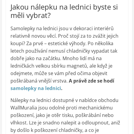
Jakou nálepku na lednici byste si
měli vybrat?
Samolepky na lednici jsou v dekoraci interiérů
relativně novou věcí. Proč stojí za to zvážit jejich
koupi? Za prvé – estetické výhody. Po několika
letech používání nemusí chladničky vypadat tak
dobře jako na začátku. Mnoho lidí má na
ledničkách velkou sbírku magnetů, ale když je
odejmete, může se vám před očima objevit
poškrábaná vnější vrstva.
A právě zde se hodí
samolepky na lednici
.
Nálepky na lednici dostupné v nabídce obchodu
WallMuralia jsou odolné proti mechanickému
poškození, jako je otěr tisku, poškrábání nebo
vlhkost. Lze je snadno nalepit a odloupnout, aniž
by došlo k poškození chladničky, a co je