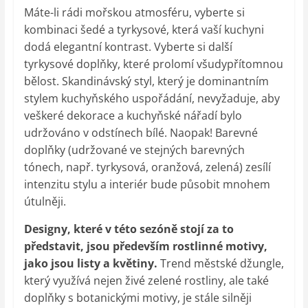
Máte-li rádi mořskou atmosféru, vyberte si
kombinaci šedé a tyrkysové, která vaší kuchyni
dodá elegantní kontrast. Vyberte si další
tyrkysové doplňky, které prolomí všudypřítomnou
bělost. Skandinávský styl, který je dominantním
stylem kuchyňského uspořádání, nevyžaduje, aby
veškeré dekorace a kuchyňské nářadí bylo
udržováno v odstínech bílé. Naopak! Barevné
doplňky (udržované ve stejných barevných
tónech, např. tyrkysová, oranžová, zelená) zesílí
intenzitu stylu a interiér bude působit mnohem
útulněji.
Designy, které v této sezóně stojí za to
představit, jsou především rostlinné motivy,
jako jsou listy a květiny.
Trend městské džungle,
který využívá nejen živé zelené rostliny, ale také
doplňky s botanickými motivy, je stále silněji