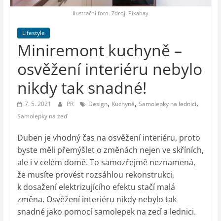
auto-
moto,
Ilustrační foto. Zdroj: Pixabay
vesmír
Lifestyle
Miniremont kuchyně –
osvěžení interiéru nebylo
nikdy tak snadné!
,
,
,
7. 5. 2021
PR
Design
Kuchyně
Samolepky na lednici
Samolepky na zeď
Duben je vhodný čas na osvěžení interiéru, proto
byste měli přemýšlet o změnách nejen ve skříních,
ale i v celém domě. To samozřejmě neznamená,
že musíte provést rozsáhlou rekonstrukci,
k dosažení elektrizujícího efektu stačí malá
změna. Osvěžení interiéru nikdy nebylo tak
snadné jako pomocí samolepek na zeď a lednici.