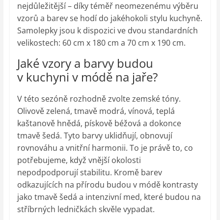
nejdůležitější – díky téměř neomezenému výběru
vzorů a barev se hodí do jakéhokoli stylu kuchyně.
Samolepky jsou k dispozici ve dvou standardních
velikostech: 60 cm x 180 cm a 70 cm x 190 cm.
Jaké vzory a barvy budou
v kuchyni v módě na jaře?
V této sezóně rozhodně zvolte zemské tóny.
Olivově zelená, tmavě modrá, vínová, teplá
kaštanově hnědá, pískově béžová a dokonce
tmavě šedá. Tyto barvy uklidňují, obnovují
rovnováhu a vnitřní harmonii. To je právě to, co
potřebujeme, když vnější okolosti
nepodpodporují stabilitu. Kromě barev
odkazujících na přírodu budou v módě kontrasty
jako tmavě šedá a intenzivní med, které budou na
stříbrných ledničkách skvěle vypadat.