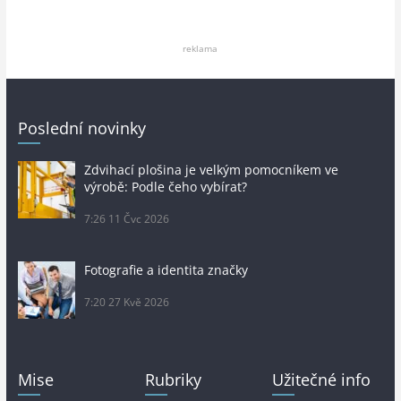
reklama
Poslední novinky
Zdvihací plošina je velkým pomocníkem ve
výrobě: Podle čeho vybírat?
7:26
11 Čvc 2026
Fotografie a identita značky
7:20
27 Kvě 2026
Mise
Rubriky
Užitečné info