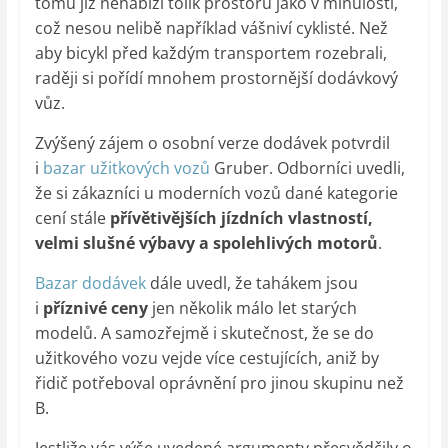
tomu již nenabízí tolik prostoru jako v minulosti,
což nesou nelibě například vášniví cyklisté. Než
aby bicykl před každým transportem rozebrali,
raději si pořídí mnohem prostornější dodávkový
vůz.
Zvýšený zájem o osobní verze dodávek potvrdil
i
bazar užitkových vozů
Gruber. Odborníci uvedli,
že si zákazníci u moderních vozů dané kategorie
cení stále
přívětivějších jízdních vlastností,
velmi slušné výbavy a spolehlivých motorů
.
Bazar dodávek
dále uvedl, že tahákem jsou
i
příznivé ceny
jen několik málo let starých
modelů. A samozřejmě i skutečnost, že se do
užitkového vozu vejde více cestujících, aniž by
řidič potřeboval oprávnění pro jinou skupinu než
B.
Jestliže vás výše uvedené argumenty přesvědčily o