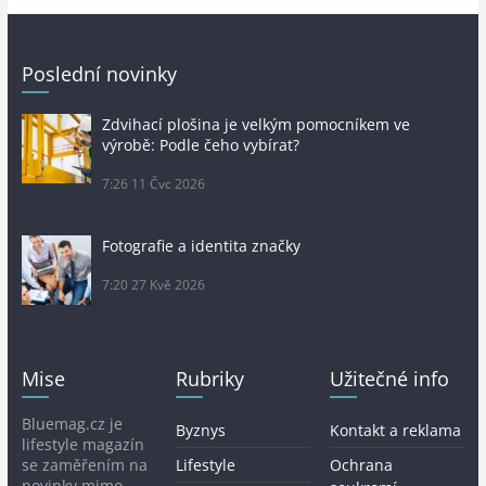
Poslední novinky
Zdvihací plošina je velkým pomocníkem ve
výrobě: Podle čeho vybírat?
7:26
11 Čvc 2026
Fotografie a identita značky
7:20
27 Kvě 2026
Mise
Rubriky
Užitečné info
Bluemag.cz je
Byznys
Kontakt a reklama
lifestyle magazín
se zaměřením na
Lifestyle
Ochrana
novinky mimo