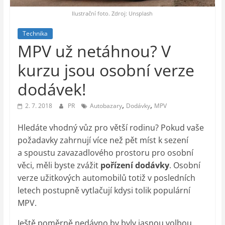
auto-
moto,
Ilustrační foto. Zdroj: Unsplash
vesmír
Technika
MPV už netáhnou? V
kurzu jsou osobní verze
dodávek!
,
,
2. 7. 2018
PR
Autobazary
Dodávky
MPV
Hledáte vhodný vůz pro větší rodinu? Pokud vaše
požadavky zahrnují více než pět míst k sezení
a spoustu zavazadlového prostoru pro osobní
věci, měli byste zvážit
pořízení dodávky
. Osobní
verze užitkových automobilů totiž v posledních
letech postupně vytlačují kdysi tolik populární
MPV.
Ještě poměrně nedávno by byly jasnou volbou