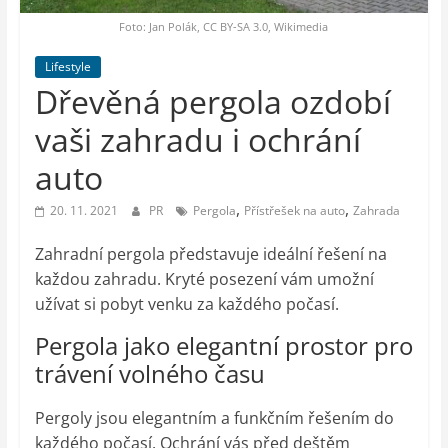
auto-
moto,
Foto: Jan Polák, CC BY-SA 3.0, Wikimedia
vesmír
Lifestyle
Dřevěná pergola ozdobí
vaši zahradu i ochrání
auto
,
,
20. 11. 2021
PR
Pergola
Přístřešek na auto
Zahrada
Zahradní pergola představuje ideální řešení na
každou zahradu. Kryté posezení vám umožní
užívat si pobyt venku za každého počasí.
Pergola jako elegantní prostor pro
trávení volného času
Pergoly jsou elegantním a funkčním řešením do
každého počasí. Ochrání vás před deštěm