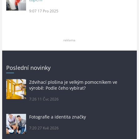
9:07
17 Pro 2025
reklama
Poslední novinky
Zdvihací plošina je velkým pomocníkem ve
výrobě: Podle čeho vybírat?
7:26
11 Čvc 2026
Fotografie a identita značky
7:20
27 Kvě 2026