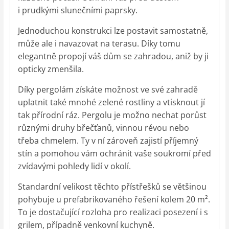
i prudkými slunečními paprsky.
Jednoduchou konstrukci lze postavit samostatně,
může ale i navazovat na terasu. Díky tomu
elegantně propojí váš dům se zahradou, aniž by ji
opticky zmenšila.
Díky pergolám získáte možnost ve své zahradě
uplatnit také mnohé zelené rostliny a vtisknout jí
tak přírodní ráz. Pergolu je možno nechat porůst
různými druhy břečťanů, vinnou révou nebo
třeba chmelem. Ty v ní zároveň zajistí příjemný
stín a pomohou vám ochránit vaše soukromí před
zvídavými pohledy lidí v okolí.
Standardní velikost těchto přístřešků se většinou
pohybuje u prefabrikovaného řešení kolem 20 m².
To je dostačující rozloha pro realizaci posezení i s
grilem, případně venkovní kuchyně.