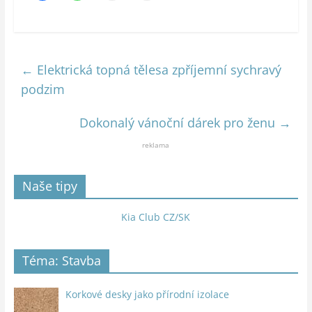
←
Elektrická topná tělesa zpříjemní sychravý
podzim
Dokonalý vánoční dárek pro ženu
→
reklama
Naše tipy
Kia Club CZ/SK
Téma: Stavba
Korkové desky jako přírodní izolace