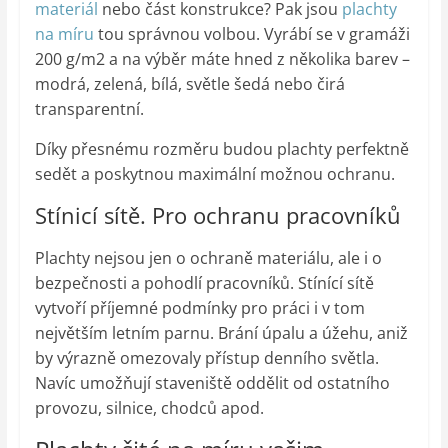
materiál
nebo část konstrukce? Pak jsou
plachty
na míru
tou správnou volbou. Vyrábí se v gramáži
200 g/m2 a na výběr máte hned z několika barev –
modrá, zelená, bílá, světle šedá nebo čirá
transparentní.
Díky přesnému rozměru budou plachty perfektně
sedět a poskytnou maximální možnou ochranu.
Stínicí sítě. Pro ochranu pracovníků
Plachty nejsou jen o ochraně materiálu, ale i o
bezpečnosti a pohodlí pracovníků. Stínící sítě
vytvoří příjemné podmínky pro práci i v tom
největším letním parnu. Brání úpalu a úžehu, aniž
by výrazně omezovaly přístup denního světla.
Navíc umožňují staveniště oddělit od ostatního
provozu, silnice, chodců apod.