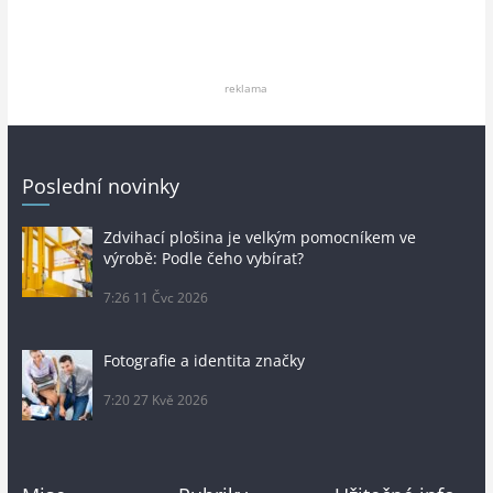
reklama
Poslední novinky
Zdvihací plošina je velkým pomocníkem ve
výrobě: Podle čeho vybírat?
7:26
11 Čvc 2026
Fotografie a identita značky
7:20
27 Kvě 2026