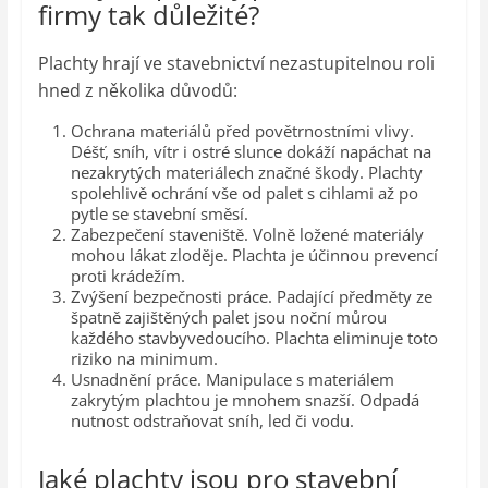
firmy tak důležité?
Plachty hrají ve stavebnictví nezastupitelnou roli
hned z několika důvodů:
Ochrana materiálů před povětrnostními vlivy.
Déšť, sníh, vítr i ostré slunce dokáží napáchat na
nezakrytých materiálech značné škody. Plachty
spolehlivě ochrání vše od palet s cihlami až po
pytle se stavební směsí.
Zabezpečení staveniště. Volně ložené materiály
mohou lákat zloděje. Plachta je účinnou prevencí
proti krádežím.
Zvýšení bezpečnosti práce. Padající předměty ze
špatně zajištěných palet jsou noční můrou
každého stavbyvedoucího. Plachta eliminuje toto
riziko na minimum.
Usnadnění práce. Manipulace s materiálem
zakrytým plachtou je mnohem snazší. Odpadá
nutnost odstraňovat sníh, led či vodu.
Jaké plachty jsou pro stavební