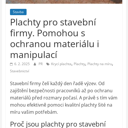
auto-
moto,
Stavba
vesmír
Plachty pro stavební
firmy. Pomohou s
ochranou materiálu i
manipulací
,
,
,
6. 2. 2025
PR
Krycí plachta
Plachty
Plachty na míru
Stavebnictví
Stavební firmy čelí každý den řadě výzev. Od
zajištění bezpečnosti pracovníků až po ochranu
materiálů před rozmary počasí. A právě s tím vám
mohou efektivně pomoci kvalitní plachty šité na
míru vašim potřebám.
Proč jsou plachty pro stavební