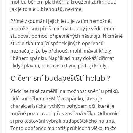
mohou během plachtění a kroužení zdřímnout.
Jak je to ale u břehoušů, nevíme.
Přímé zkoumání jejich letu je zatím nemožné,
protože jsou příliš malí na to, aby je vědci mohli
studovat pomocí připevněných nástrojů. Nicméně
studie zkoumající spánek jiných opeřenců
naznačuje, že by břehouši mohli mávat křídly
i během spánku. Například husy dokáží dřímat
i když plavou, protože aktivně pádlují křídly.
O čem sní budapešťští holubi?
Vědci se také zaměřili na možnost snění u ptáků.
Lidé sní během REM fáze spánku, která je
charakteristická rychlým pohybem očí, které je
možné pozorovat i přes zavřená víčka. Odborníci
si pro testování vybrali budapešťského holuba.
Tento opeřenec má totiž průhledná víčka, takže