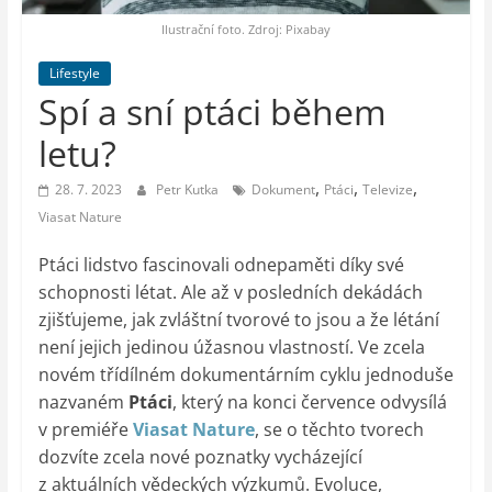
auto-
moto,
Ilustrační foto. Zdroj: Pixabay
vesmír
Lifestyle
Spí a sní ptáci během
letu?
,
,
,
28. 7. 2023
Petr Kutka
Dokument
Ptáci
Televize
Viasat Nature
Ptáci lidstvo fascinovali odnepaměti díky své
schopnosti létat. Ale až v posledních dekádách
zjišťujeme, jak zvláštní tvorové to jsou a že létání
není jejich jedinou úžasnou vlastností. Ve zcela
novém třídílném dokumentárním cyklu jednoduše
nazvaném
Ptáci
, který na konci července odvysílá
v premiéře
Viasat Nature
, se o těchto tvorech
dozvíte zcela nové poznatky vycházející
z aktuálních vědeckých výzkumů. Evoluce,