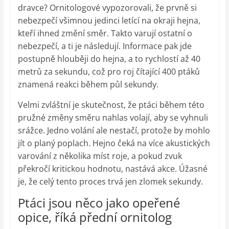
dravce? Ornitologové vypozorovali, že prvně si
nebezpečí všimnou jedinci letící na okraji hejna,
kteří ihned změní směr. Takto varují ostatní o
nebezpečí, a ti je následují. Informace pak jde
postupně hlouběji do hejna, a to rychlostí až 40
metrů za sekundu, což pro roj čítající 400 ptáků
znamená reakci během půl sekundy.
Velmi zvláštní je skutečnost, že ptáci během této
pružné změny směru nahlas volají, aby se vyhnuli
srážce. Jedno volání ale nestačí, protože by mohlo
jít o planý poplach. Hejno čeká na více akustických
varování z několika míst roje, a pokud zvuk
překročí kritickou hodnotu, nastává akce. Úžasné
je, že celý tento proces trvá jen zlomek sekundy.
Ptáci jsou něco jako opeřené
opice, říká přední ornitolog