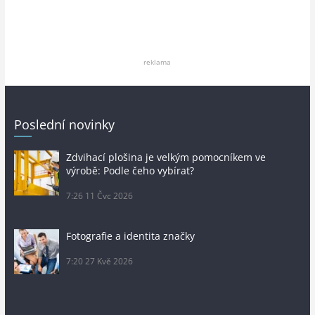
reklama
Poslední novinky
Zdvihací plošina je velkým pomocníkem ve
výrobě: Podle čeho vybírat?
7:26
11 Čvc 2026
Fotografie a identita značky
7:20
27 Kvě 2026