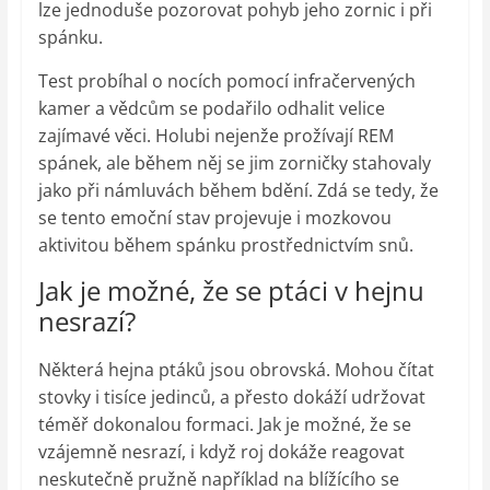
lze jednoduše pozorovat pohyb jeho zornic i při
spánku.
Test probíhal o nocích pomocí infračervených
kamer a vědcům se podařilo odhalit velice
zajímavé věci. Holubi nejenže prožívají REM
spánek, ale během něj se jim zorničky stahovaly
jako při námluvách během bdění. Zdá se tedy, že
se tento emoční stav projevuje i mozkovou
aktivitou během spánku prostřednictvím snů.
Jak je možné, že se ptáci v hejnu
nesrazí?
Některá hejna ptáků jsou obrovská. Mohou čítat
stovky i tisíce jedinců, a přesto dokáží udržovat
téměř dokonalou formaci. Jak je možné, že se
vzájemně nesrazí, i když roj dokáže reagovat
neskutečně pružně například na blížícího se