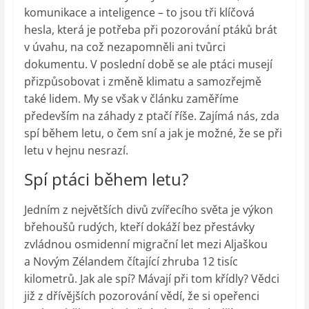
komunikace a inteligence – to jsou tři klíčová
hesla, která je potřeba při pozorování ptáků brát
v úvahu, na což nezapomněli ani tvůrci
dokumentu. V poslední době se ale ptáci musejí
přizpůsobovat i změně klimatu a samozřejmě
také lidem. My se však v článku zaměříme
především na záhady z ptačí říše. Zajímá nás, zda
spí během letu, o čem sní a jak je možné, že se při
letu v hejnu nesrazí.
Spí ptáci během letu?
Jedním z největších divů zvířecího světa je výkon
břehoušů rudých, kteří dokáží bez přestávky
zvládnou osmidenní migrační let mezi Aljaškou
a Novým Zélandem čítající zhruba 12 tisíc
kilometrů. Jak ale spí? Mávají při tom křídly? Vědci
již z dřívějších pozorování vědí, že si opeřenci