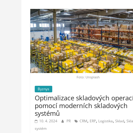
Foto: Unsplash
Byznys
Optimalizace skladových operac
pomocí moderních skladových
systémů
,
,
,
,
10. 4. 2024
PR
CRM
ERP
Logistika
Sklad
Skl
systém