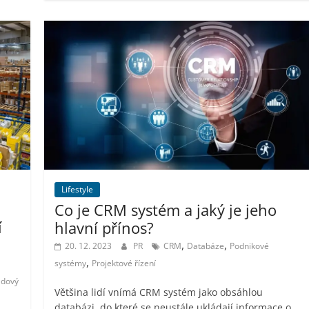
Lifestyle
Co je CRM systém a jaký je jeho
í
hlavní přínos?
,
,
20. 12. 2023
PR
CRM
Databáze
Podnikové
,
systémy
Projektové řízení
adový
Většina lidí vnímá CRM systém jako obsáhlou
databázi, do které se neustále ukládají informace o