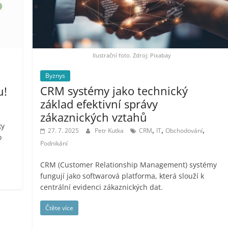
Ilustrační foto. Zdroj: Pixabay
Byznys
CRM systémy jako technický
u!
základ efektivní správy
zákaznických vztahů
ky
,
,
,
27. 7. 2025
Petr Kutka
CRM
IT
Obchodování
o
Podnikání
CRM (Customer Relationship Management) systémy
fungují jako softwarová platforma, která slouží k
centrální evidenci zákaznických dat.
Čtěte více