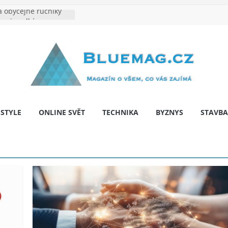
 obyčejné ručníky
ina je velkým
e výrobě: Podle čeho
dentita značky
hy: Na co myslet, aby
a pár let nepřekvapila
 bariér: když auto
í svobodu
ESTYLE
ONLINE SVĚT
TECHNIKA
BYZNYS
STAVBA