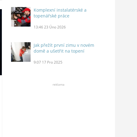
Komplexní instalatérské a
topenářské práce
13:46
23 Úno 2026
Jak přežít první zimu v novém
domě a ušetřit na topení
9:07
17 Pro 2025
reklama