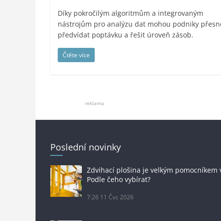
Díky pokročilým algoritmům a integrovaným
nástrojům pro analýzu dat mohou podniky přesn
předvídat poptávku a řešit úroveň zásob.
Čtěte více
reklama
Poslední novinky
Zdvihací plošina je velkým pomocníkem 
Podle čeho vybírat?
7:26
11 Čvc 2026