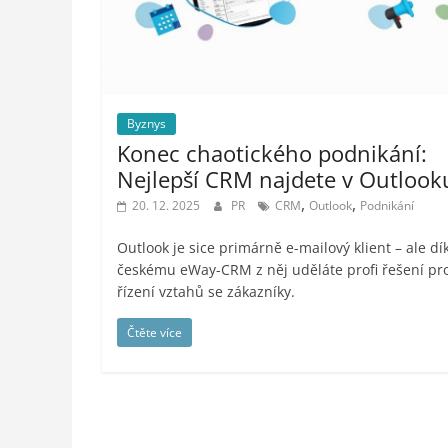
styl,
auto-
moto,
vesmír
Byznys
Konec chaotického podnikání:
Nejlepší CRM najdete v Outlook
,
,
20. 12. 2025
PR
CRM
Outlook
Podnikání
Outlook je sice primárně e-mailový klient – ale dí
českému eWay-CRM z něj uděláte profi řešení pr
řízení vztahů se zákazníky.
Čtěte více