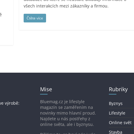
všech interakcích mezi zákazníky a firmou.
ě
Čtěte více
Mise
Rubriky
Bluemag.cz je lifestyle
ve výrobě:
Byznys
magazín se zaměřením na
novinky mimo hlavní proud.
Lifestyle
Najdete u nás postřehy z
Online svět
online světa, ale i byznysu.
Stavba