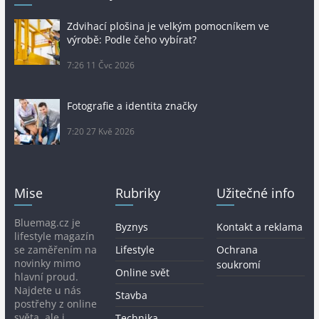
Zdvihací plošina je velkým pomocníkem ve
výrobě: Podle čeho vybírat?
7:26
11 Čvc 2026
Fotografie a identita značky
7:20
27 Kvě 2026
Mise
Rubriky
Užitečné info
Bluemag.cz je
Byznys
Kontakt a reklama
lifestyle magazín
se zaměřením na
Lifestyle
Ochrana
novinky mimo
soukromí
Online svět
hlavní proud.
Najdete u nás
Stavba
postřehy z online
světa, ale i
Technika