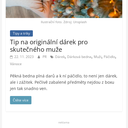
auto-
moto,
vesmír
Ilustrační foto. Zdroj: Unsplash
Tipy a triky
Tip na originální dárek pro
skutečného muže
,
,
,
,
22. 11. 2023
PR
Dárek
Dárková bedna
Muži
Páčidlo
Vánoce
Pěkná bedna plná darů a k ní páčidlo, to není jen dárek,
ale i zážitek. Pečlivě zabalené předměty nejdou z boxu
jen tak snadno ven.
Čtěte více
reklama