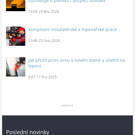
rozhoduje o pohodlí i bezpečí domova
19:09
25 Bře 2026
Komplexní instalatérské a topenářské práce
13:46
23 Úno 2026
Jak přežít první zimu v novém domě a ušetřit na
topení
9:07
17 Pro 2025
reklama
Poslední novinky