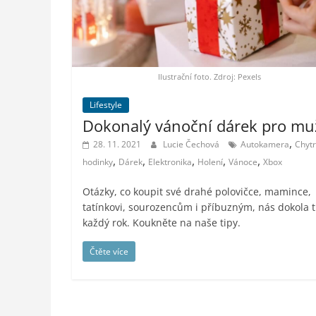
styl,
auto-
moto,
vesmír
Ilustrační foto. Zdroj: Pexels
Lifestyle
Dokonalý vánoční dárek pro mu
,
28. 11. 2021
Lucie Čechová
Autokamera
Chyt
,
,
,
,
,
hodinky
Dárek
Elektronika
Holení
Vánoce
Xbox
Otázky, co koupit své drahé polovičce, mamince,
tatínkovi, sourozencům i příbuzným, nás dokola t
každý rok. Koukněte na naše tipy.
Čtěte více