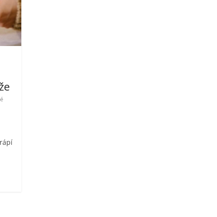
že
ré
rápí