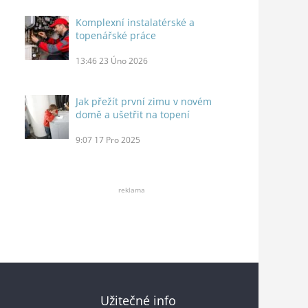
Komplexní instalatérské a
topenářské práce
13:46
23 Úno 2026
Jak přežít první zimu v novém
domě a ušetřit na topení
9:07
17 Pro 2025
reklama
Užitečné info