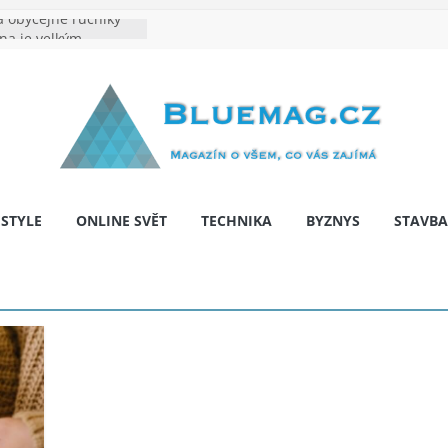
 obyčejné ručníky
ina je velkým
e výrobě: Podle čeho
dentita značky
hy: Na co myslet, aby
a pár let nepřekvapila
 bariér: když auto
í svobodu
ESTYLE
ONLINE SVĚT
TECHNIKA
BYZNYS
STAVBA