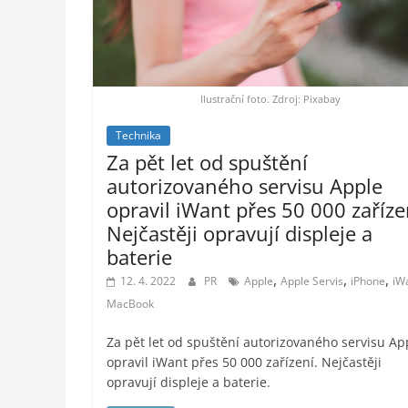
styl,
auto-
moto,
vesmír
Ilustrační foto. Zdroj: Pixabay
Technika
Za pět let od spuštění
autorizovaného servisu Apple
opravil iWant přes 50 000 zaříze
Nejčastěji opravují displeje a
baterie
,
,
,
12. 4. 2022
PR
Apple
Apple Servis
iPhone
iW
MacBook
Za pět let od spuštění autorizovaného servisu Ap
opravil iWant přes 50 000 zařízení. Nejčastěji
opravují displeje a baterie.