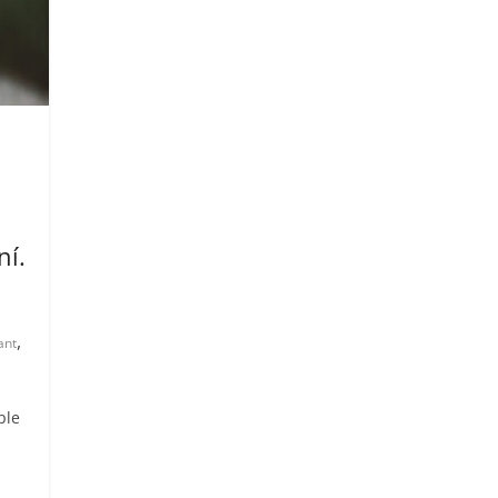
ní.
,
ant
ple