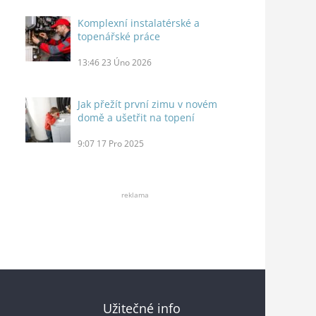
Komplexní instalatérské a
topenářské práce
13:46
23 Úno 2026
Jak přežít první zimu v novém
domě a ušetřit na topení
9:07
17 Pro 2025
reklama
Užitečné info