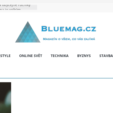
 obyčejné ručníky
ina je velkým
e výrobě: Podle čeho
dentita značky
hy: Na co myslet, aby
a pár let nepřekvapila
 bariér: když auto
í svobodu
ESTYLE
ONLINE SVĚT
TECHNIKA
BYZNYS
STAVBA