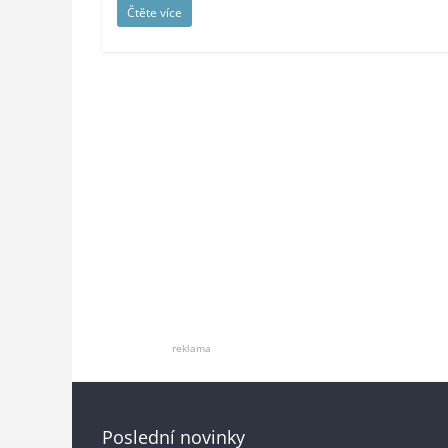
Čtěte více
reklama
Poslední novinky