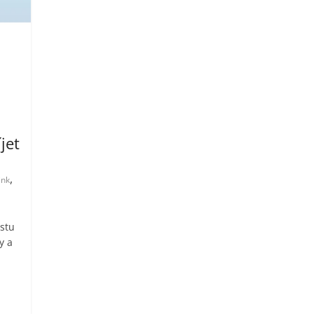
jet
,
ink
stu
y a