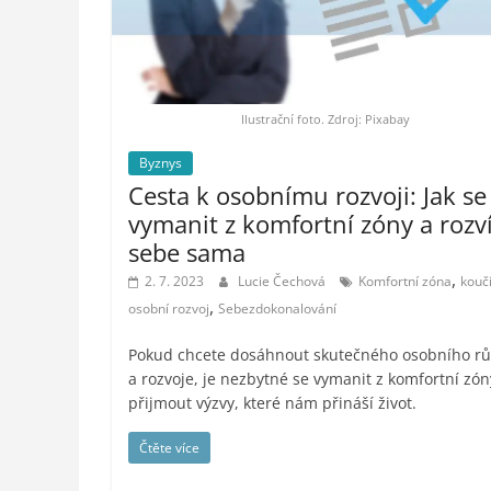
styl,
auto-
moto,
vesmír
Ilustrační foto. Zdroj: Pixabay
Byznys
Cesta k osobnímu rozvoji: Jak se
vymanit z komfortní zóny a rozví
sebe sama
,
2. 7. 2023
Lucie Čechová
Komfortní zóna
kouč
,
osobní rozvoj
Sebezdokonalování
Pokud chcete dosáhnout skutečného osobního rů
a rozvoje, je nezbytné se vymanit z komfortní zón
přijmout výzvy, které nám přináší život.
Čtěte více