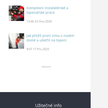
Komplexní instalatérské a
topenářské práce
13:46
23 Úno 2026
Jak přežít první zimu v novém
domě a ušetřit na topení
9:07
17 Pro 2025
reklama
Užitečné info