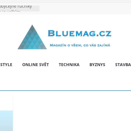
byčejné ručníky
a je velkým
výrobě: Podle čeho
ntita značky
: Na co myslet, aby
pár let nepřekvapila
ariér: když auto
 svobodu
ESTYLE
ONLINE SVĚT
TECHNIKA
BYZNYS
STAVBA