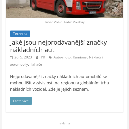
auto-
moto,
vesmír
Tahač Volvo. Foto: Pixabay
Technika
Jaké jsou nejprodávanější značky
nákladních aut
,
,
26. 5. 2023
PR
Auto-moto
Kamiony
Nákladní
,
automobily
Tahače
Nejprodávanější značky nákladních automobilů se
mohou lišit v závislosti na regionu a globálním trhu
nákladních vozidel. Zde je jejich seznam.
Čtěte více
reklama