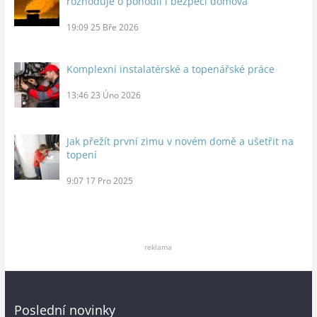
rozhoduje o pohodlí i bezpečí domova
19:09
25 Bře 2026
Komplexní instalatérské a topenářské práce
13:46
23 Úno 2026
Jak přežít první zimu v novém domě a ušetřit na
topení
9:07
17 Pro 2025
reklama
Poslední novinky