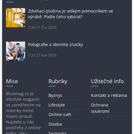
Zdvihací plošina je velkým pomocníkem ve
výrobě: Podle čeho vybírat?
7:26
11 Čvc 2026
Fotografie a identita značky
7:20
27 Kvě 2026
Mise
Rubriky
Užitečné info
Bluemag.cz je
Byznys
Kontakt a reklama
lifestyle magazín
se zaměřením na
Lifestyle
Ochrana
novinky mimo
soukromí
Online svět
hlavní proud.
Najdete u nás
Stavba
postřehy z online
světa, ale i
Technika