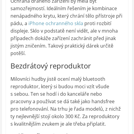
Ochrana drahého zařízení by měla být
samozřejmostí. Ideálním řešením je kombinace
nenápadného krytu, který chrání tělo přístroje při
pádu, a
iPhone ochranného skla
proti rozbití
displeje. Sklo v podstatě není vidět, ale v mnoha
případech dokáže zařízení zachránit před jinak
jistým zničením. Takový praktický dárek určitě
potěší.
Bezdrátový reproduktor
Milovníci hudby jistě ocení malý bluetooth
reproduktor, který si budou moci vzít všude
s sebou. Ten se hodí i do kanceláře nebo
pracovny a používat se dá také jako handsfree
pro telefonování. Na trhu je řada modelů, z nichž
ty nejlevnější stojí okolo 300 Kč. Za reproduktory
s kvalitnějším zvukem je ale třeba připlatit.