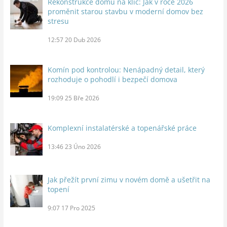
Rekonstrukce domu na klíč: Jak v roce 2026
proměnit starou stavbu v moderní domov bez
stresu
12:57
20 Dub 2026
Komín pod kontrolou: Nenápadný detail, který
rozhoduje o pohodlí i bezpečí domova
19:09
25 Bře 2026
Komplexní instalatérské a topenářské práce
13:46
23 Úno 2026
Jak přežít první zimu v novém domě a ušetřit na
topení
9:07
17 Pro 2025