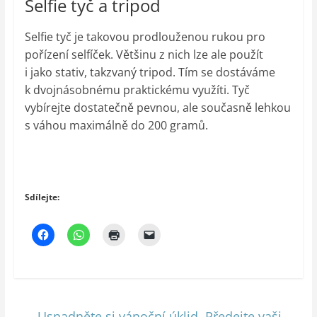
Selfie tyč a tripod
Selfie tyč je takovou prodlouženou rukou pro
pořízení selfíček. Většinu z nich lze ale použít
i jako stativ, takzvaný tripod. Tím se dostáváme
k dvojnásobnému praktickému využíti. Tyč
vybírejte dostatečně pevnou, ale současně lehkou
s váhou maximálně do 200 gramů.
Sdílejte:
←
Usnadněte si vánoční úklid. Předejte vaši