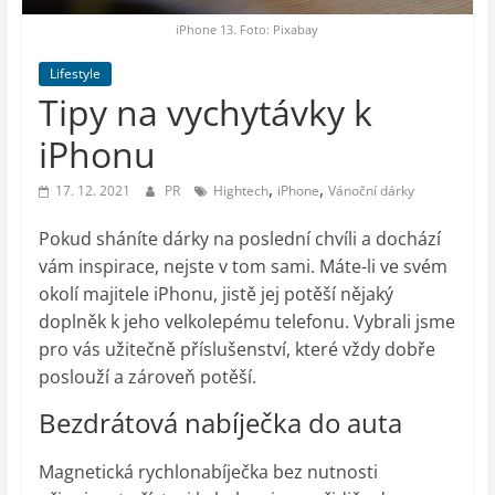
auto-
moto,
iPhone 13. Foto: Pixabay
vesmír
Lifestyle
Tipy na vychytávky k
iPhonu
,
,
17. 12. 2021
PR
Hightech
iPhone
Vánoční dárky
Pokud sháníte dárky na poslední chvíli a dochází
vám inspirace, nejste v tom sami. Máte-li ve svém
okolí majitele iPhonu, jistě jej potěší nějaký
doplněk k jeho velkolepému telefonu. Vybrali jsme
pro vás užitečně příslušenství, které vždy dobře
poslouží a zároveň potěší.
Bezdrátová nabíječka do auta
Magnetická rychlonabíječka bez nutnosti