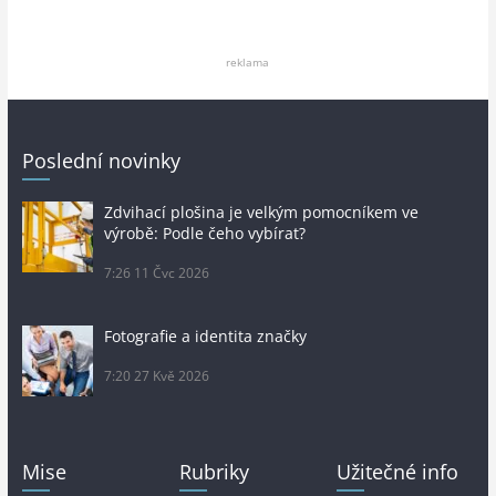
reklama
Poslední novinky
Zdvihací plošina je velkým pomocníkem ve
výrobě: Podle čeho vybírat?
7:26
11 Čvc 2026
Fotografie a identita značky
7:20
27 Kvě 2026
Mise
Rubriky
Užitečné info