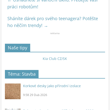
práci robotům!
Sháníte dárek pro svého teenagera? Potěšte
ho něčím trendy!
→
reklama
Naše tipy
Kia Club CZ/SK
Téma: Stavba
Korkové desky jako přírodní izolace
9:58
29 Dub 2026