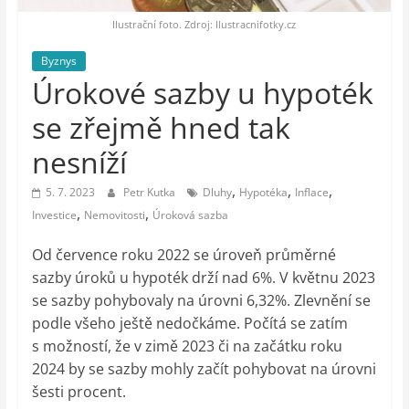
auto-
moto,
Ilustrační foto. Zdroj: Ilustracnifotky.cz
vesmír
Byznys
Úrokové sazby u hypoték
se zřejmě hned tak
nesníží
,
,
,
5. 7. 2023
Petr Kutka
Dluhy
Hypotéka
Inflace
,
,
Investice
Nemovitosti
Úroková sazba
Od července roku 2022 se úroveň průměrné
sazby úroků u hypoték drží nad 6%. V květnu 2023
se sazby pohybovaly na úrovni 6,32%. Zlevnění se
podle všeho ještě nedočkáme. Počítá se zatím
s možností, že v zimě 2023 či na začátku roku
2024 by se sazby mohly začít pohybovat na úrovni
šesti procent.