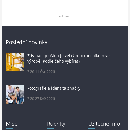
reklama
Poslední novinky
Zdvihací plošina je velkým pomocníkem ve
výrobě: Podle čeho vybírat?
7:26
11 Čvc 2026
Fotografie a identita značky
7:20
27 Kvě 2026
Mise
Rubriky
Užitečné info