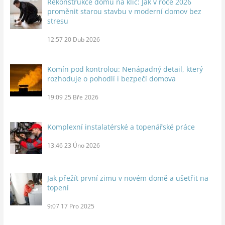
Rekonstrukce domu na klíč: Jak v roce 2026
proměnit starou stavbu v moderní domov bez
stresu
12:57
20 Dub 2026
Komín pod kontrolou: Nenápadný detail, který
rozhoduje o pohodlí i bezpečí domova
19:09
25 Bře 2026
Komplexní instalatérské a topenářské práce
13:46
23 Úno 2026
Jak přežít první zimu v novém domě a ušetřit na
topení
9:07
17 Pro 2025