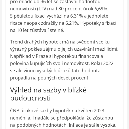
pro mladé do 36 let se zástavní hodnotou
nemovitosti (LTV) nad 80 procent úrok 6,69%.
S pětiletou fixací vychází na 6,31% a jednoleté
fixace naopak zdražily na 6,21%. Hypotéky s fixací
na 10 let zůstávají stejné.
Trend drahých hypoték má na svědomí vcelku
výrazný pokles zájmu o jejich uzavírání mezi lidmi.
Například v Praze si hypotékou financovala
polovina kupujících svoji nemovitost. Roku 2022
se ale vinou vysokých úroků tato hodnota
propadla na pouhých deset procent.
Výhled na sazby v blízké
budoucnosti
ČNB úrokové sazby hypoték na květen 2023
neměnila. I nadále se předpokládá, že zůstanou
na podobných hodnotách. Inflace je stále vysoká.