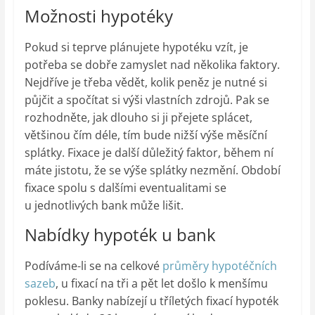
Možnosti hypotéky
Pokud si teprve plánujete hypotéku vzít, je
potřeba se dobře zamyslet nad několika faktory.
Nejdříve je třeba vědět, kolik peněz je nutné si
půjčit a spočítat si výši vlastních zdrojů. Pak se
rozhodněte, jak dlouho si ji přejete splácet,
většinou čím déle, tím bude nižší výše měsíční
splátky. Fixace je další důležitý faktor, během ní
máte jistotu, že se výše splátky nezmění. Období
fixace spolu s dalšími eventualitami se
u jednotlivých bank může lišit.
Nabídky hypoték u bank
Podíváme-li se na celkové
průměry hypotéčních
sazeb
, u fixací na tři a pět let došlo k menšímu
poklesu. Banky nabízejí u tříletých fixací hypoték