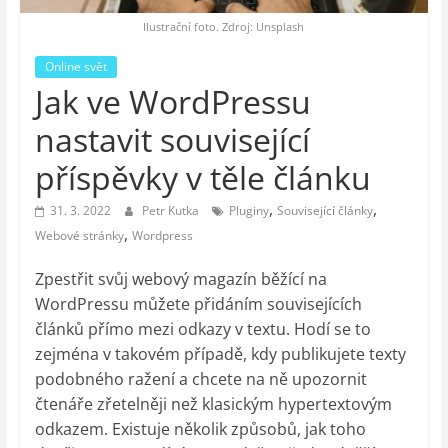
auto-
moto,
Ilustrační foto. Zdroj: Unsplash
vesmír
Online svět
Jak ve WordPressu
nastavit související
příspěvky v těle článku
,
,
31. 3. 2022
Petr Kutka
Pluginy
Související články
,
Webové stránky
Wordpress
Zpestřit svůj webový magazín běžící na
WordPressu můžete přidáním souvisejících
článků přímo mezi odkazy v textu. Hodí se to
zejména v takovém případě, kdy publikujete texty
podobného ražení a chcete na ně upozornit
čtenáře zřetelněji než klasickým hypertextovým
odkazem. Existuje několik způsobů, jak toho