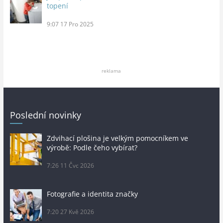
topení
9:07
17 Pro 2025
reklama
Poslední novinky
Zdvihací plošina je velkým pomocníkem ve
výrobě: Podle čeho vybírat?
7:26
11 Čvc 2026
Fotografie a identita značky
7:20
27 Kvě 2026