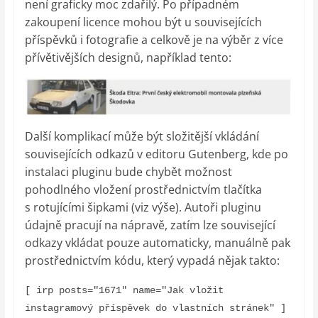
není graficky moc zdařilý. Po případném
zakoupení licence mohou být u souvisejících
příspěvků i fotografie a celkově je na výběr z více
přívětivějších designů, například tento:
Další komplikací může být složitější vkládání
souvisejících odkazů v editoru Gutenberg, kde po
instalaci pluginu bude chybět možnost
pohodlného vložení prostřednictvím tlačítka
s rotujícími šipkami (viz výše). Autoři pluginu
údajně pracují na nápravě, zatím lze související
odkazy vkládat pouze automaticky, manuálně pak
prostřednictvím kódu, který vypadá nějak takto:
[ irp posts="1671" name="Jak vložit 
instagramový příspěvek do vlastních stránek" ]