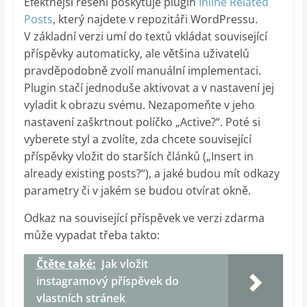
Efektnější řešení poskytuje plugin
Inline Related
Posts
, který najdete v repozitáři WordPressu.
V základní verzi umí do textů vkládat související
příspěvky automaticky, ale většina uživatelů
pravděpodobně zvolí manuální implementaci.
Plugin stačí jednoduše aktivovat a v nastavení jej
vyladit k obrazu svému. Nezapomeňte v jeho
nastavení zaškrtnout políčko „Active?“. Poté si
vyberete styl a zvolíte, zda chcete související
příspěvky vložit do starších článků („Insert in
already existing posts?“), a jaké budou mít odkazy
parametry či v jakém se budou otvírat okně.
Odkaz na související příspěvek ve verzi zdarma
může vypadat třeba takto:
Čtěte také:
Jak vložit
instagramový příspěvek do
vlastních stránek