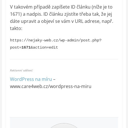
V takovém případě zapíšete ID článku (níže je to
1671) a nadpis. ID článku zjistíte třeba tak, že jej
dáte upravit a objeví se vám v URL adrese, např.
takto:
https://nejaky-web.cz/wp-admin/post.php?
post=
1671
&action=edit
Reklamní sdělení:
WordPress na míru
–
www.care4web.cz/wordpress-na-miru