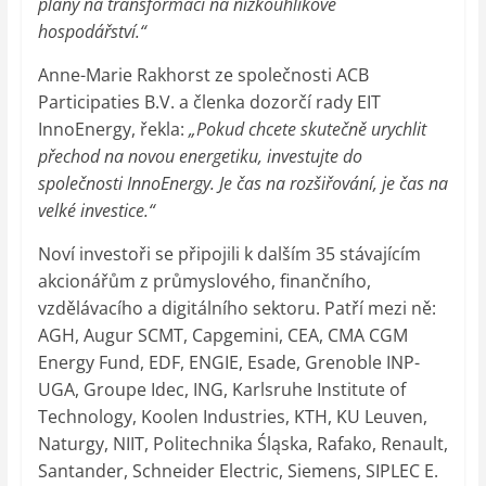
plány na transformaci na nízkouhlíkové
hospodářství.“
Anne-Marie Rakhorst ze společnosti ACB
Participaties B.V. a členka dozorčí rady EIT
InnoEnergy, řekla:
„Pokud chcete skutečně urychlit
přechod na novou energetiku, investujte do
společnosti InnoEnergy. Je čas na rozšiřování, je čas na
velké investice.“
Noví investoři se připojili k dalším 35 stávajícím
akcionářům z průmyslového, finančního,
vzdělávacího a digitálního sektoru. Patří mezi ně:
AGH, Augur SCMT, Capgemini, CEA, CMA CGM
Energy Fund, EDF, ENGIE, Esade, Grenoble INP-
UGA, Groupe Idec, ING, Karlsruhe Institute of
Technology, Koolen Industries, KTH, KU Leuven,
Naturgy, NIIT, Politechnika Śląska, Rafako, Renault,
Santander, Schneider Electric, Siemens, SIPLEC E.