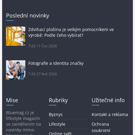
Poslední novinky
Zdvihací plošina je velkým pomocníkem ve
výrobě: Podle čeho vybírat?
7:26
11 Čvc 2026
Fotografie a identita značky
7:20
27 Kvě 2026
Mise
Rubriky
Užitečné info
Bluemag.cz je
Byznys
Kontakt a reklama
lifestyle magazín
se zaměřením na
Lifestyle
Ochrana
novinky mimo
soukromí
Online svět