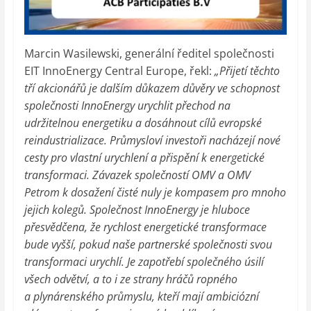
Marcin Wasilewski, generální ředitel společnosti
EIT InnoEnergy Central Europe, řekl:
„Přijetí těchto
tří akcionářů je dalším důkazem důvěry ve schopnost
společnosti InnoEnergy urychlit přechod na
udržitelnou energetiku a dosáhnout cílů evropské
reindustrializace. Průmysloví investoři nacházejí nové
cesty pro vlastní urychlení a přispění k energetické
transformaci. Závazek společností OMV a OMV
Petrom k dosažení čisté nuly je kompasem pro mnoho
jejich kolegů. Společnost InnoEnergy je hluboce
přesvědčena, že rychlost energetické transformace
bude vyšší, pokud naše partnerské společnosti svou
transformaci urychlí. Je zapotřebí společného úsilí
všech odvětví, a to i ze strany hráčů ropného
a plynárenského průmyslu, kteří mají ambiciózní