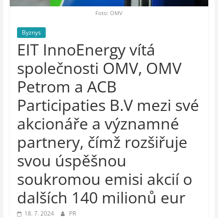
auto-
moto,
Foto: OMV
vesmír
Byznys
EIT InnoEnergy vítá
společnosti OMV, OMV
Petrom a ACB
Participaties B.V mezi své
akcionáře a významné
partnery, čímž rozšiřuje
svou úspěšnou
soukromou emisi akcií o
dalších 140 milionů eur
18. 7. 2024
PR