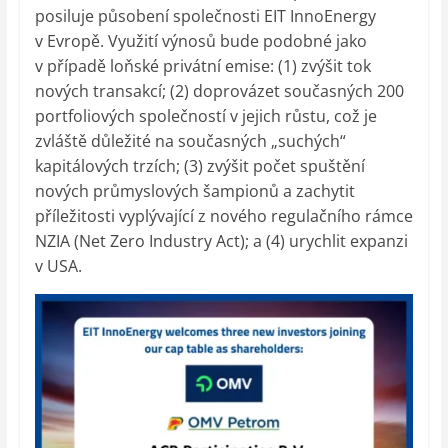
posiluje působení společnosti EIT InnoEnergy
v Evropě. Využití výnosů bude podobné jako
v případě loňské privátní emise: (1) zvýšit tok
nových transakcí; (2) doprovázet současných 200
portfoliových společností v jejich růstu, což je
zvláště důležité na současných „suchých“
kapitálových trzích; (3) zvýšit počet spuštění
nových průmyslových šampionů a zachytit
příležitosti vyplývající z nového regulačního rámce
NZIA (Net Zero Industry Act); a (4) urychlit expanzi
v USA.