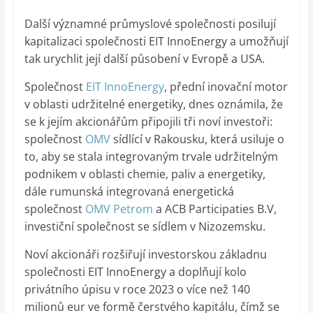
Další významné průmyslové společnosti posilují
kapitalizaci společnosti EIT InnoEnergy a umožňují
tak urychlit její další působení v Evropě a USA.
Společnost
EIT InnoEnergy
, přední inovační motor
v oblasti udržitelné energetiky, dnes oznámila, že
se k jejím akcionářům připojili tři noví investoři:
společnost
OMV
sídlící v Rakousku, která usiluje o
to, aby se stala integrovaným trvale udržitelným
podnikem v oblasti chemie, paliv a energetiky,
dále rumunská integrovaná energetická
společnost
OMV Petrom
a ACB Participaties B.V,
investiční společnost se sídlem v Nizozemsku.
Noví akcionáři rozšiřují investorskou základnu
společnosti EIT InnoEnergy a doplňují kolo
privátního úpisu v roce 2023 o více než 140
milionů eur ve formě čerstvého kapitálu, čímž se