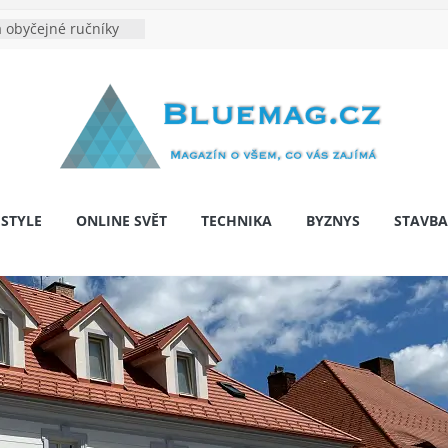
 obyčejné ručníky
na je velkým
e výrobě: Podle čeho
dentita značky
y: Na co myslet, aby
 pár let nepřekvapila
bariér: když auto
í svobodu
ESTYLE
ONLINE SVĚT
TECHNIKA
BYZNYS
STAVBA