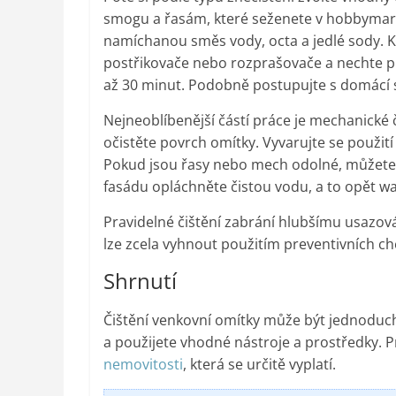
smogu a řasám, které seženete v hobbymar
namíchanou směs vody, octa a jedlé sody. Ko
postřikovače nebo rozprašovače a nechte půs
až 30 minut. Podobně postupujte s domácí 
Nejneoblíbenější částí práce je mechanické
očistěte povrch omítky. Vyvarujte se použití
Pokud jsou řasy nebo mech odolné, můžete 
fasádu opláchněte čistou vodu, a to opět w
Pravidelné čištění zabrání hlubšímu usazová
lze zcela vyhnout použitím preventivních c
Shrnutí
Čištění venkovní omítky může být jednoduch
a použijete vhodné nástroje a prostředky. 
nemovitosti
, která se určitě vyplatí.