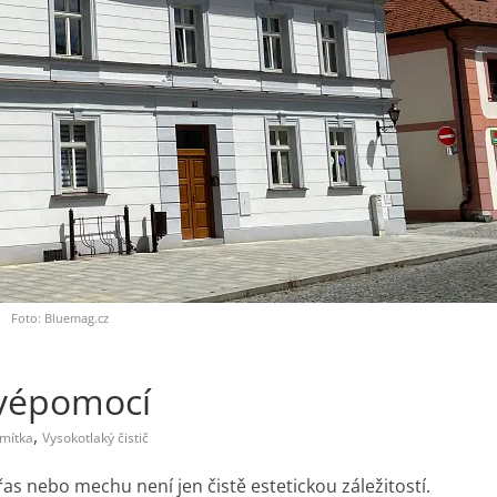
Foto: Bluemag.cz
 svépomocí
,
mítka
Vysokotlaký čistič
as nebo mechu není jen čistě estetickou záležitostí.