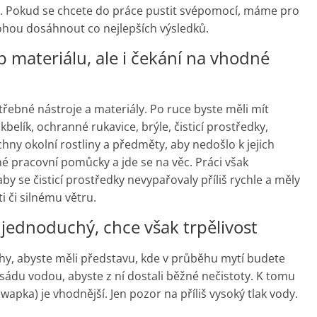
st. Pokud se chcete do práce pustit svépomocí, máme pro
ohou dosáhnout co nejlepších výsledků.
 materiálu, ale i čekání na vhodné
třebné nástroje a materiály. Po ruce byste měli mít
kbelík, ochranné rukavice, brýle, čisticí prostředky,
hny okolní rostliny a předměty, aby nedošlo k jejich
 pracovní pomůcky a jde se na věc. Práci však
y se čisticí prostředky nevypařovaly příliš rychle a měly
i či silnému větru.
e jednoduchý, chce však trpělivost
ochy, abyste měli představu, kde v průběhu mytí budete
asádu vodou, abyste z ní dostali běžné nečistoty. K tomu
(wapka) je vhodnější. Jen pozor na příliš vysoký tlak vody.