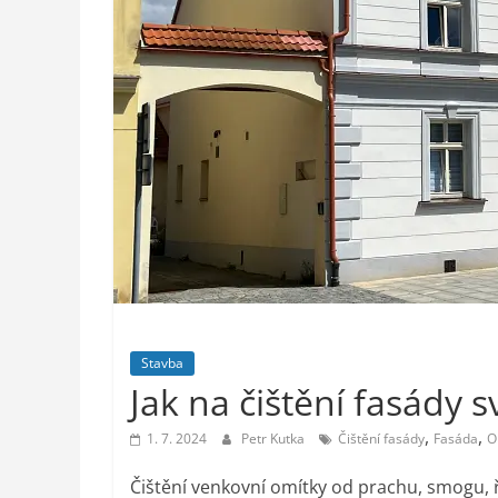
styl,
auto-
moto,
vesmír
Stavba
Jak na čištění fasády
,
,
1. 7. 2024
Petr Kutka
Čištění fasády
Fasáda
O
Čištění venkovní omítky od prachu, smogu, ř