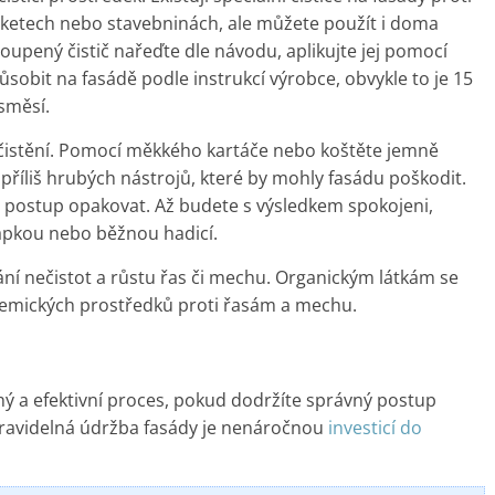
ketech nebo stavebninách, ale můžete použít i doma
upený čistič nařeďte dle návodu, aplikujte jej pomocí
obit na fasádě podle instrukcí výrobce, obvykle to je 15
směsí.
 čistění. Pomocí měkkého kartáče nebo koštěte jemně
 příliš hrubých nástrojů, které by mohly fasádu poškodit.
postup opakovat. Až budete s výsledkem spokojeni,
apkou nebo běžnou hadicí.
ní nečistot a růstu řas či mechu. Organickým látkám se
hemických prostředků proti řasám a mechu.
ý a efektivní proces, pokud dodržíte správný postup
Pravidelná údržba fasády je nenáročnou
investicí do