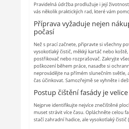
Pravidelná údržba prodlužuje i její životno
vás několik praktických rad, které vám pom
Příprava vyžaduje nejen nákup
počasí
Než s prací začnete, připravte si všechny po
vysokotlaký čistič, měkký kartáč nebo koště, 
postřikovač nebo rozprašovač. Zakryjte všec
poškození během práce, nasaďte si ochranné
neprovádějte na přímém slunečním světle, ab
čas účinkovat. Samozřejmě se vyhněte i dešt
Postup čištění fasády je velic
Nejprve identifikujte nejvíce znečištěné pl
muset strávit více času. Opláchněte celou f
stačí zahradní hadice, ale vysokotlaký čistič 