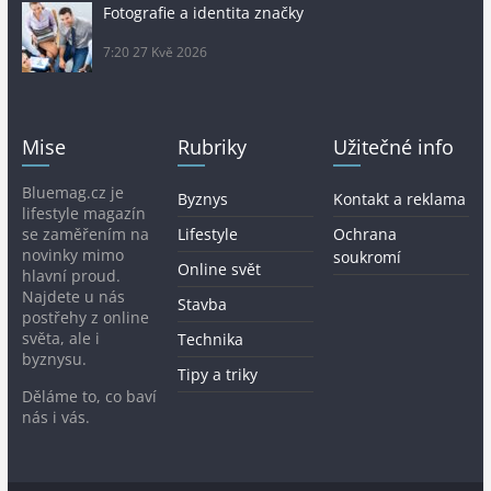
Fotografie a identita značky
7:20
27 Kvě 2026
Mise
Rubriky
Užitečné info
Bluemag.cz je
Byznys
Kontakt a reklama
lifestyle magazín
se zaměřením na
Lifestyle
Ochrana
novinky mimo
soukromí
Online svět
hlavní proud.
Najdete u nás
Stavba
postřehy z online
světa, ale i
Technika
byznysu.
Tipy a triky
Děláme to, co baví
nás i vás.