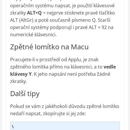
operačním systému napsat, je použití klávesové
zkratky
ALT+Q
= nejprve stisknete pravé tlačítko
ALT (AltGr) a poté současně písmeno Q. Starší
operační systémy podporují i pravé ALT + 92 na
numerické klávesnici.
Zpětné lomítko na Macu
Pracujete-li v prostředí od Applu, je znak
zpětného lomítka přímo na klávesnici, a to
vedle
klávesy Y
. K jeho napsání není potřeba žádné
zkratky.
Další tipy
Pokud se vám z jakéhokoli důvodu zpětné lomítko
nedaří napsat, zkopírujte si jej zde:
\