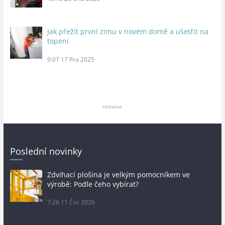
Jak přežít první zimu v novém domě a ušetřit na
topení
9:07
17 Pro 2025
reklama
Poslední novinky
Zdvihací plošina je velkým pomocníkem ve
výrobě: Podle čeho vybírat?
7:26
11 Čvc 2026