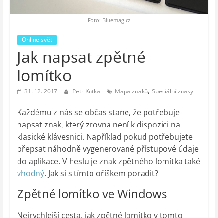
auto-
moto,
Foto: Bluemag.cz
vesmír
Online svět
Jak napsat zpětné
lomítko
,
31. 12. 2017
Petr Kutka
Mapa znaků
Speciální znaky
Každému z nás se občas stane, že potřebuje
napsat znak, který zrovna není k dispozici na
klasické klávesnici. Například pokud potřebujete
přepsat náhodně vygenerované přístupové údaje
do aplikace. V heslu je znak zpětného lomítka také
vhodný
. Jak si s tímto oříškem poradit?
Zpětné lomítko ve Windows
Nejrychlejší cesta, jak zpětné lomítko v tomto