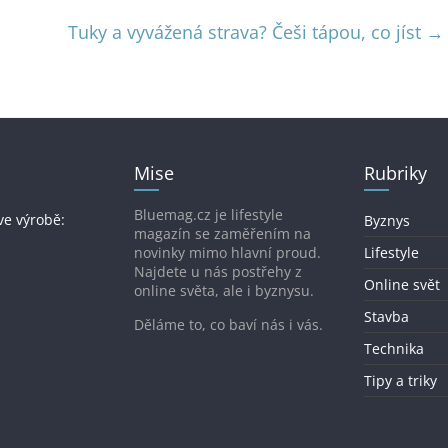
Tuky a vyvážená strava? Češi tápou, co jíst
→
Mise
Rubriky
Bluemag.cz je lifestyle
ve výrobě:
Byznys
magazín se zaměřením na
novinky mimo hlavní proud.
Lifestyle
Najdete u nás postřehy z
Online svět
online světa, ale i byznysu.
Stavba
Děláme to, co baví nás i vás.
Technika
Tipy a triky