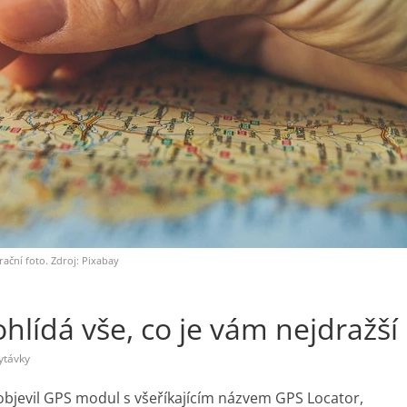
trační foto. Zdroj: Pixabay
lídá vše, co je vám nejdražší
ytávky
bjevil GPS modul s všeříkajícím názvem GPS Locator,