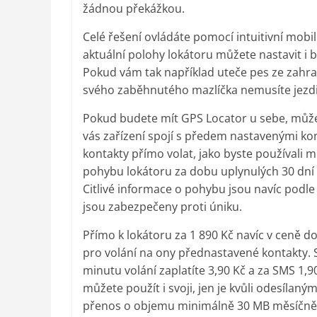
žádnou překážkou.
Celé řešení ovládáte pomocí intuitivní mobil
aktuální polohy lokátoru můžete nastavit i 
Pokud vám tak například uteče pes ze zahra
svého zaběhnutého mazlíčka nemusíte jezdit 
Pokud budete mít GPS Locator u sebe, můžete
vás zařízení spojí s předem nastavenými ko
kontakty přímo volat, jako byste používali m
pohybu lokátoru za dobu uplynulých 30 dní
Citlivé informace o pohybu jsou navíc podle
jsou zabezpečeny proti úniku.
Přímo k lokátoru za 1 890 Kč navíc v ceně d
pro volání na ony přednastavené kontakty. S
minutu volání zaplatíte 3,90 Kč a za SMS 1
můžete použít i svoji, jen je kvůli odesíla
přenos o objemu minimálně 30 MB měsíčně