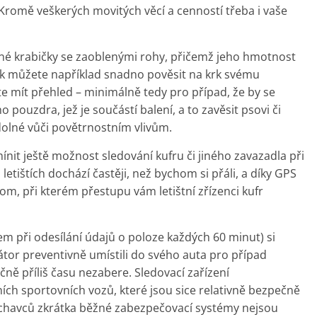
 Kromě veškerých movitých věcí a cenností třeba i vaše
 krabičky se zaoblenými rohy, přičemž jeho hmotnost
ak můžete například snadno pověsit na krk svému
 mít přehled – minimálně tedy pro případ, že by se
 pouzdra, jež je součástí balení, a to zavěsit psovi či
olné vůči povětrnostním vlivům.
ínit ještě možnost sledování kufru či jiného zavazadla při
etištích dochází častěji, než bychom si přáli, a díky GPS
m, při kterém přestupu vám letištní zřízenci kufr
em při odesílání údajů o poloze každých 60 minut) si
kátor preventivně umístili do svého auta pro případ
čně příliš času nezabere. Sledovací zařízení
ích sportovních vozů, které jsou sice relativně bezpečně
chavců zkrátka běžné zabezpečovací systémy nejsou