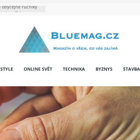
 obyčejné ručníky
na je velkým
e výrobě: Podle čeho
dentita značky
y: Na co myslet, aby
 pár let nepřekvapila
bariér: když auto
í svobodu
ESTYLE
ONLINE SVĚT
TECHNIKA
BYZNYS
STAVBA