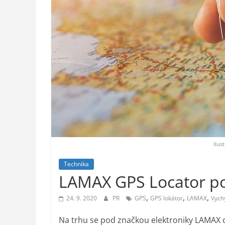
styl,
auto-
moto,
vesmír
Ilus
Technika
LAMAX GPS Locator poh
,
,
,
24. 9. 2020
PR
GPS
GPS lokátor
LAMAX
Vych
Na trhu se pod značkou elektroniky LAMAX o