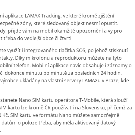
ní aplikace LAMAX Tracking, ve které kromě zjištění
bezpečné zóny, které sledovaný objekt nesmí opustit.
dy, přijde vám na mobil okamžitě upozornění a vy pro
třeba do vedlejší obce či čtvrti.
 využít i integrovaného tlačítka SOS, po jehož stisknutí
ntakty. Díky mikrofonu a reproduktoru můžete na tyto
obilní telefon. Mobilní aplikace navíc obsahuje i záznamy o
 či dokonce minutu po minutě za posledních 24 hodin.
 výrobce ukládány na vlastní servery LAMAXu v Praze, kde
ostanete Nano SIM kartu operátora T-Mobile, která slouží
IM kartu lze kromě ČR používat i na Slovensku, přičemž za
,90 Kč. SIM kartu ve formátu Nano můžete samozřejmě
ným datům o poloze třeba, aby měla aktivovaný datový
.