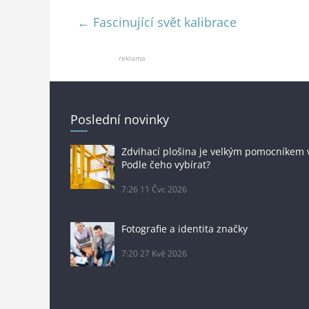
←
Fascinující svět kalibrace
reklama
Poslední novinky
Zdvihací plošina je velkým pomocníkem 
Podle čeho vybírat?
7:26
11 Čvc 2026
Fotografie a identita značky
7:20
27 Kvě 2026