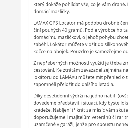
který dokáže pohlídat vše, co je vám drahé.
domácí mazlíčky.
LAMAX GPS Locator má podobu drobné černé
činí pouhých 40 gramů. Podle výrobce ho t
domácímu mazlíčkovi, o jehož pohybu chcete
zaběhl. Lokátor můžete vložit do silikonového
kočce na obojek. Pouzdro je samozřejmě od
Z nepřeberných možností využití je třeba zm
cestování. Ke ztrátám zavazadel zejména na l
lokátoru od LAMAXu můžete mít přehled o to
zapomněli přeložit do dalšího letadla.
Díky desetidenní výdrži na jedno nabití (ovš
dovedeme představit i situaci, kdy byste lo
krádeže. Nabíjení třikrát za měsíc vám skute
doporučujeme i majitelům veteránů či raritn
uzamčené v garáži, jenže pro spoustu nene