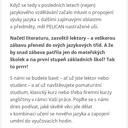
Když se tedy v posledních letech (nejen)
jazykového vzdělávání začalo mluvit o propojení
výuky jazyka s dalšími zajímavými oblastmi
a předměty, měl PELICAN nastražené uši.
Načetl literaturu, zasvětil lektory – a veškerou
zábavu přenesl do svých jazykových tříd. A že
by snad zábava patřila jen do mateřských
školek a na první stupeň základních škol? Tak
to prrrr!
S námi se budete bavit – ať už jste lektor nebo
student – a ať už navštěvujete pomaturitní
studium, klasický kurz nebo třeba firemní kurzy
angličtiny v rámci Vaší práce. Pojďte se s námi
dnes podívat, jaké skvělé věci jde dělat
v kombinaci učení se nového jazyka a zapojení
umění do vyučovacích hodin.