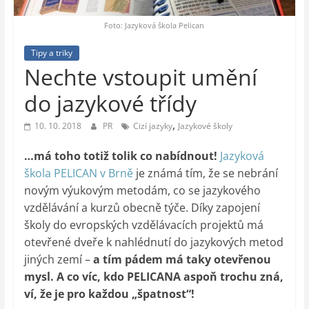
auto-
moto,
Foto: Jazyková škola Pelican
vesmír
Tipy a triky
Nechte vstoupit umění
do jazykové třídy
,
10. 10. 2018
PR
Cizí jazyky
Jazykové školy
…má toho totiž tolik co nabídnout!
Jazyková
škola PELICAN v Brně
je známá tím, že se nebrání
novým výukovým metodám, co se jazykového
vzdělávání a kurzů obecně týče. Díky zapojení
školy do evropských vzdělávacích projektů má
otevřené dveře k nahlédnutí do jazykových metod
jiných zemí –
a tím pádem má taky otevřenou
mysl. A co víc, kdo PELICANA aspoň trochu zná,
ví, že je pro každou „špatnost“!