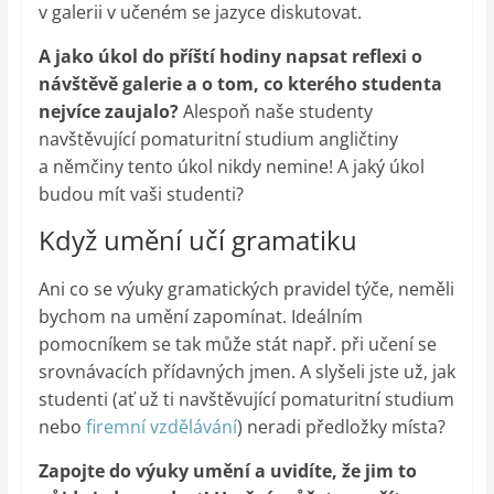
v galerii v učeném se jazyce diskutovat.
A jako úkol do příští hodiny napsat reflexi o
návštěvě galerie a o tom, co kterého studenta
nejvíce zaujalo?
Alespoň naše studenty
navštěvující pomaturitní studium angličtiny
a němčiny tento úkol nikdy nemine! A jaký úkol
budou mít vaši studenti?
Když umění učí gramatiku
Ani co se výuky gramatických pravidel týče, neměli
bychom na umění zapomínat. Ideálním
pomocníkem se tak může stát např. při učení se
srovnávacích přídavných jmen. A slyšeli jste už, jak
studenti (ať už ti navštěvující pomaturitní studium
nebo
firemní vzdělávání
) neradi předložky místa?
Zapojte do výuky umění a uvidíte, že jim to