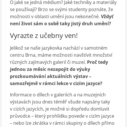
O jaké se jedná médium? Jaké techniky a materiály
se používají? Brzo se svými studenty poznáte, že
možnosti v oblasti umění jsou nekonečné.
Vždyť
není život sám o sobě taky jistý druh umění?
Vyrazte z učebny ven!
Jelikož se naše jazykovka nachází v samotném
centru Brna, máme možnosti navštívit množství
různých zajímavých galerií či muzeí.
Proč tedy
jednou za měsíc nezapojit do výuky
prozkoumávání aktuálních výstav –
samozřejmě v rámci lekce v cizím jazyce?
Informace o dílech v galeriích a na muzejních
výstavách jsou dnes téměř všude napsány taky
v cizích jazycích, je možné si dopředu domluvit
průvodce – který prohlídku povede v cizím jazyce
– nebo lze zkrátka v rámci skupiny o dílech přímo