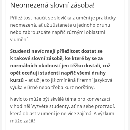
Neomezená slovní zásoba!
Příležitost naučit se slovíčka z umění je prakticky
neomezená, ať už zůstanete u jednoho druhu
nebo zabrouzdáte napříč různými oblastmi
v umění.
Studenti navíc mají příležitost dostat se
k takové slovní zásobě, ke které by se za
normálních okolností jen těžko dostali, což
opět oceňují studenti napříč všemi druhy
kurzů –
ať už je to již zmíněná firemní jazyková
výuka v Brně nebo třeba kurz norštiny
.
Navíc to může být skvělé téma pro konverzaci
v hodině! Vyzvěte studenty, ať na sebe prozradí,
která oblast v umění je nejvíce zajímá. A výzkum
může začít!