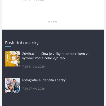
reklama
Poslední novinky
Zdvihací plošina je velkým pomocníkem ve
výrobě: Podle čeho vybírat?
7:26
11 Čvc 2026
Fotografie a identita značky
7:20
27 Kvě 2026