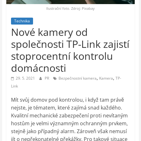
auto-
moto,
Ilustrační foto. Zdroj: Pixabay
vesmír
Technika
Nové kamery od
společnosti TP-Link zajistí
stoprocentní kontrolu
domácnosti
,
,
29. 5. 2021
PR
Bezpečnostní kamera
Kamera
TP-
Link
Mít svůj domov pod kontrolou, i když tam právě
nejste, je tématem, které zajímá snad každého.
Kvalitní mechanické zabezpečení proti nevítaným
hostům je velmi významným ochranným prvkem,
stejně jako případný alarm. Zároveň však nemusí
jít o nepřekonatelné překážky. Pro takové situace