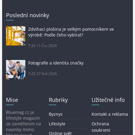
Poslední novinky
Zdvihací plošina je velkým pomocníkem ve
výrobě: Podle čeho vybírat?
7:26
11 Čvc 2026
Fotografie a identita značky
7:20
27 Kvě 2026
Mise
Rubriky
Užitečné info
Bluemag.cz je
Byznys
Kontakt a reklama
lifestyle magazín
se zaměřením na
Lifestyle
Ochrana
novinky mimo
soukromí
Online svět