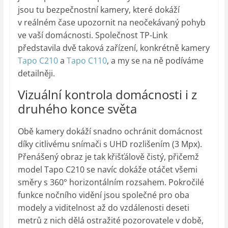
jsou tu bezpečnostní kamery, které dokáží
v reálném čase upozornit na neočekávaný pohyb
ve vaší domácnosti. Společnost TP-Link
představila dvě taková zařízení, konkrétně kamery
Tapo C210
a
Tapo C110
, a my se na ně podíváme
detailněji.
Vizuální kontrola domácnosti i z
druhého konce světa
Obě kamery dokáží snadno ochránit domácnost
díky citlivému snímači s UHD rozlišením (3 Mpx).
Přenášený obraz je tak křišťálově čistý, přičemž
model Tapo C210 se navíc dokáže otáčet všemi
směry s 360° horizontálním rozsahem. Pokročilé
funkce nočního vidění jsou společné pro oba
modely a viditelnost až do vzdálenosti deseti
metrů z nich dělá ostražité pozorovatele v době,