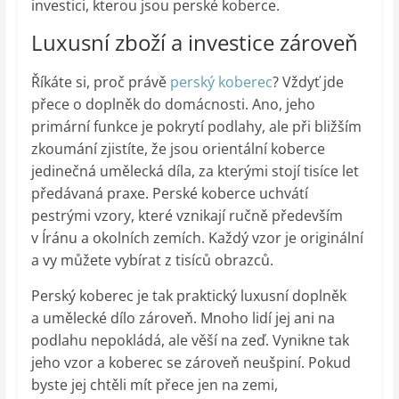
investici, kterou jsou perské koberce.
Luxusní zboží a investice zároveň
Říkáte si, proč právě
perský koberec
? Vždyť jde
přece o doplněk do domácnosti. Ano, jeho
primární funkce je pokrytí podlahy, ale při bližším
zkoumání zjistíte, že jsou orientální koberce
jedinečná umělecká díla, za kterými stojí tisíce let
předávaná praxe. Perské koberce uchvátí
pestrými vzory, které vznikají ručně především
v Íránu a okolních zemích. Každý vzor je originální
a vy můžete vybírat z tisíců obrazců.
Perský koberec je tak praktický luxusní doplněk
a umělecké dílo zároveň. Mnoho lidí jej ani na
podlahu nepokládá, ale věší na zeď. Vynikne tak
jeho vzor a koberec se zároveň neušpiní. Pokud
byste jej chtěli mít přece jen na zemi,