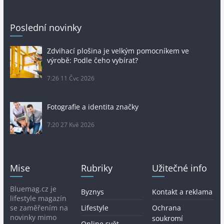
Poslední novinky
Zdvihací plošina je velkým pomocníkem ve
výrobě: Podle čeho vybírat?
7:26
11 Čvc 2026
Fotografie a identita značky
7:20
27 Kvě 2026
Mise
Rubriky
Užitečné info
Bluemag.cz je
Byznys
Kontakt a reklama
lifestyle magazín
se zaměřením na
Lifestyle
Ochrana
novinky mimo
soukromí
Online svět