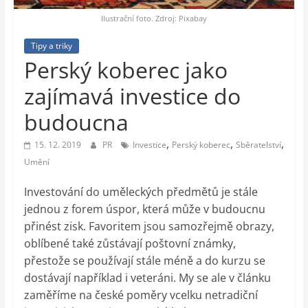
auto-
moto,
Ilustrační foto. Zdroj: Pixabay
vesmír
Tipy a triky
Perský koberec jako
zajímavá investice do
budoucna
,
,
,
15. 12. 2019
PR
Investice
Perský koberec
Sběratelství
Umění
Investování do uměleckých předmětů je stále
jednou z forem úspor, která může v budoucnu
přinést zisk. Favoritem jsou samozřejmě obrazy,
oblíbené také zůstávají poštovní známky,
přestože se používají stále méně a do kurzu se
dostávají například i veteráni. My se ale v článku
zaměříme na české poměry vcelku netradiční