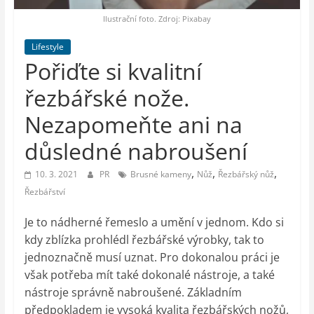
auto-
moto,
Ilustrační foto. Zdroj: Pixabay
vesmír
Lifestyle
Pořiďte si kvalitní
řezbářské nože.
Nezapomeňte ani na
důsledné nabroušení
,
,
,
10. 3. 2021
PR
Brusné kameny
Nůž
Řezbářský nůž
Řezbářství
Je to nádherné řemeslo a umění v jednom. Kdo si
kdy zblízka prohlédl řezbářské výrobky, tak to
jednoznačně musí uznat. Pro dokonalou práci je
však potřeba mít také dokonalé nástroje, a také
nástroje správně nabroušené. Základním
předpokladem je vysoká kvalita řezbářských nožů,