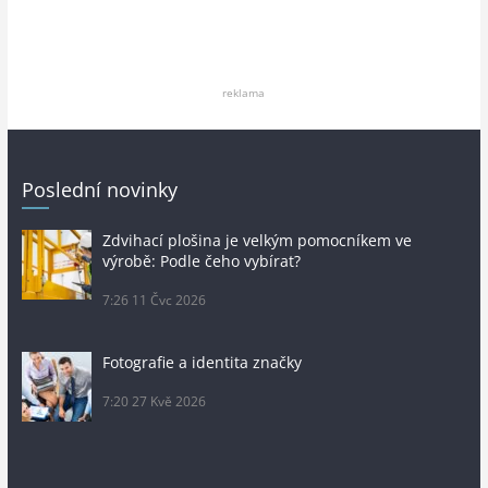
reklama
Poslední novinky
Zdvihací plošina je velkým pomocníkem ve
výrobě: Podle čeho vybírat?
7:26
11 Čvc 2026
Fotografie a identita značky
7:20
27 Kvě 2026