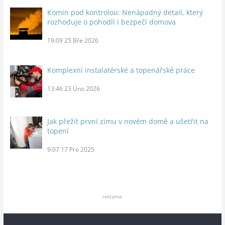
Komín pod kontrolou: Nenápadný detail, který
rozhoduje o pohodlí i bezpečí domova
19:09
25 Bře 2026
Komplexní instalatérské a topenářské práce
13:46
23 Úno 2026
Jak přežít první zimu v novém domě a ušetřit na
topení
9:07
17 Pro 2025
reklama