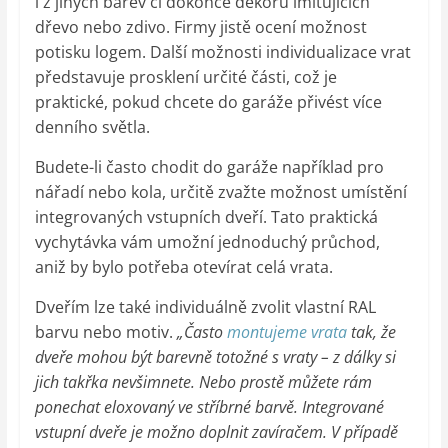
i z jiných barev či dokonce dekorů imitujících
dřevo nebo zdivo. Firmy jistě ocení možnost
potisku logem. Další možnosti individualizace vrat
představuje prosklení určité části, což je
praktické, pokud chcete do garáže přivést více
denního světla.
Budete-li často chodit do garáže například pro
nářadí nebo kola, určitě zvažte možnost umístění
integrovaných vstupních dveří. Tato praktická
vychytávka vám umožní jednoduchý průchod,
aniž by bylo potřeba otevírat celá vrata.
Dveřím lze také individuálně zvolit vlastní RAL
barvu nebo motiv.
„Často
montujeme vrata
tak, že
dveře mohou být barevně totožné s vraty – z dálky si
jich takřka nevšimnete. Nebo prostě můžete rám
ponechat eloxovaný ve stříbrné barvě. Integrované
vstupní dveře je možno doplnit zavíračem. V případě