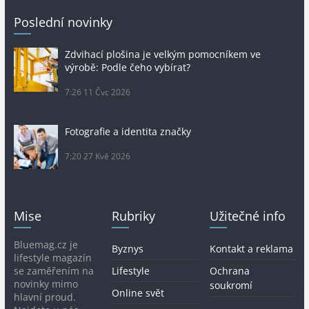
Poslední novinky
Zdvihací plošina je velkým pomocníkem ve
výrobě: Podle čeho vybírat?
7:26
11 Čvc 2026
Fotografie a identita značky
7:20
27 Kvě 2026
Mise
Rubriky
Užitečné info
Bluemag.cz je
Byznys
Kontakt a reklama
lifestyle magazín
se zaměřením na
Lifestyle
Ochrana
novinky mimo
soukromí
Online svět
hlavní proud.