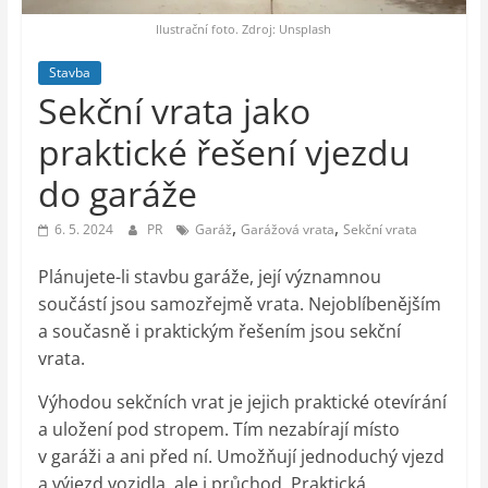
auto-
moto,
Ilustrační foto. Zdroj: Unsplash
vesmír
Stavba
Sekční vrata jako
praktické řešení vjezdu
do garáže
,
,
6. 5. 2024
PR
Garáž
Garážová vrata
Sekční vrata
Plánujete-li stavbu garáže, její významnou
součástí jsou samozřejmě vrata. Nejoblíbenějším
a současně i praktickým řešením jsou sekční
vrata.
Výhodou sekčních vrat je jejich praktické otevírání
a uložení pod stropem. Tím nezabírají místo
v garáži a ani před ní. Umožňují jednoduchý vjezd
a výjezd vozidla, ale i průchod. Praktická