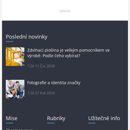
reklama
Poslední novinky
Zdvihací plošina je velkým pomocníkem ve
výrobě: Podle čeho vybírat?
7:26
11 Čvc 2026
Fotografie a identita značky
7:20
27 Kvě 2026
Mise
Rubriky
Užitečné info