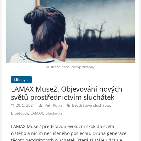
Ilustrační foto. Zdroj: Pixabay
Lifestyle
LAMAX Muse2. Objevování nových
světů prostřednictvím sluchátek
,
20. 5. 2021
Petr Kutka
Bezdrátová sluchátka
,
,
Bluetooth
LAMAX
Sluchátka
LAMAX Muse2 představují evoluční skok do světa
čistého a ničím nerušeného poslechu. Druhá generace
těchto bezdrátových sluchátek, která si stále udržuje