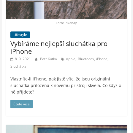
auto-
moto,
vesmír
Foto: Pixabay
Lifestyle
Vybíráme nejlepší sluchátka pro
iPhone
,
,
,
8. 9. 2021
Petr Kutka
Apple
Bluetooth
iPhone
Sluchátka
Vlastníte-li iPhone, pak jistě víte, že jsou originální
sluchátka přiložená k novému přístroji skvělá. Co když o
ně přijdete?
Čtěte více