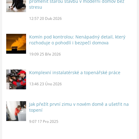
proměnit starou stavbu v moderní domov bez
stresu
12:57
20 Dub 2026
Komín pod kontrolou: Nenápadný detail, který
rozhoduje o pohodlí i bezpečí domova
19:09
25 Bře 2026
Komplexní instalatérské a topenářské práce
13:46
23 Úno 2026
Jak přežít první zimu v novém domě a ušetřit na
topení
9:07
17 Pro 2025