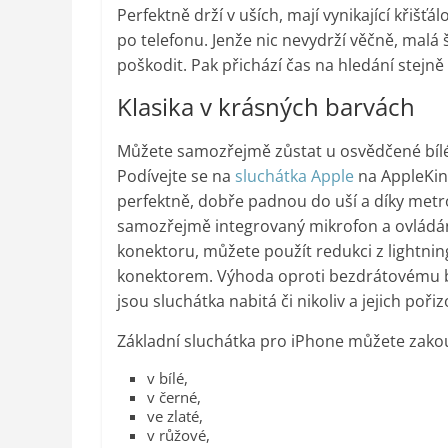
Perfektně drží v uších, mají vynikající křišť
po telefonu. Jenže nic nevydrží věčně, mal
poškodit. Pak přichází čas na hledání stejně
Klasika v krásných barvách
Můžete samozřejmě zůstat u osvědčené bílé,
Podívejte se na
sluchátka Apple
na AppleKing
perfektně, dobře padnou do uší a díky met
samozřejmě integrovaný mikrofon a ovládání h
konektoru, můžete použít redukci z lightning
konektorem. Výhoda oproti bezdrátovému bl
jsou sluchátka nabitá či nikoliv a jejich poři
Základní sluchátka pro iPhone můžete zakou
v bílé,
v černé,
ve zlaté,
v růžové,