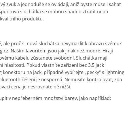
álový zvuk a jednoduše se ovládají, aniž byste museli sahat
á špuntová sluchátka se mohou snadno ztratit nebo
 kvalitního produktu.
 ale proč si nová sluchátka nevymazlit k obrazu svému?
.cz. Naším favoritem jsou jak jinak než modré. Hrají
rovému kabelu zůstanete svobodní. Sluchátka mají
lasitosti. Pokud vlastníte zařízení bez 3,5 jack
 konektoru na jack, případně vybírejte „pecky“ s lightning
uetooth řešení je nesporná. Nemusíte kontrolovat, zda
zovací cena je nesrovnatelně nižší.
pit v nepřeberném množství barev, jako například: