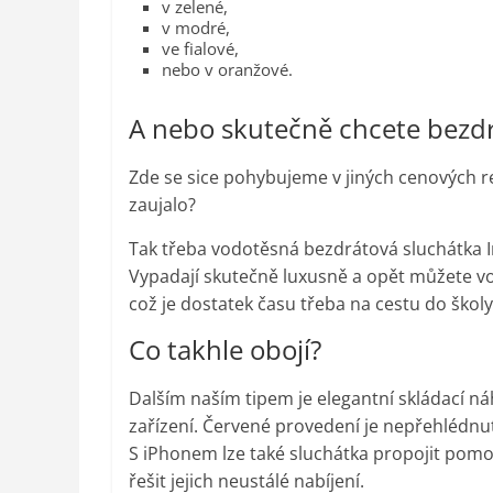
v zelené,
v modré,
ve fialové,
nebo v oranžové.
A nebo skutečně chcete bezd
Zde se sice pohybujeme v jiných cenových r
zaujalo?
Tak třeba vodotěsná bezdrátová sluchátka I
Vypadají skutečně luxusně a opět můžete voli
což je dostatek času třeba na cestu do školy 
Co takhle obojí?
Dalším naším tipem je elegantní skládací 
zařízení. Červené provedení je nepřehlédnute
S iPhonem lze také sluchátka propojit pomo
řešit jejich neustálé nabíjení.