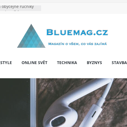
 obyčejné ručníky
na je velkým
e výrobě: Podle čeho
dentita značky
y: Na co myslet, aby
 pár let nepřekvapila
bariér: když auto
í svobodu
ESTYLE
ONLINE SVĚT
TECHNIKA
BYZNYS
STAVBA