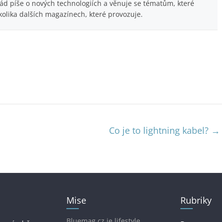
Rád píše o nových technologiích a věnuje se tématům, které
kolika dalších magazínech, které provozuje.
Co je to lightning kabel?
→
Mise
Rubriky
Bluemag.cz je lifestyle