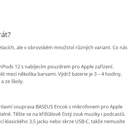
rát?
elacích, ale v obrovském množství různých variant. Co nás
nPods 12 s nabíjecím pouzdrem pro Apple zařízení.
t mezi několika barvami. Výdrž baterie je 3 – 4 hodiny,
a ze školy.
náhlavní souprava BASEUS Encok s mikrofonem pro Apple
lné. Těšte se na křišťálově čistý zvuk muziky i podcastů.
cí klasického 3,5 jacku nebo skrze USB-C, takže nemusíte