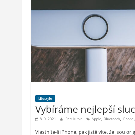
styl,
auto-
moto,
vesmír
Lifestyle
Vybíráme nejlepší slu
,
,
8. 9. 2021
Petr Kutka
Apple
Bluetooth
iPhone
Vlastníte-li iPhone, pak jistě víte, že jsou o