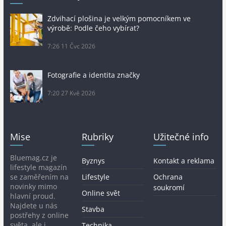
Zdvihací plošina je velkým pomocníkem ve
výrobě: Podle čeho vybírat?
7:26
11 Čvc 2026
Fotografie a identita značky
7:20
27 Kvě 2026
Mise
Rubriky
Užitečné info
Bluemag.cz je
Byznys
Kontakt a reklama
lifestyle magazín
se zaměřením na
Lifestyle
Ochrana
novinky mimo
soukromí
Online svět
hlavní proud.
Najdete u nás
Stavba
postřehy z online
světa, ale i
Technika