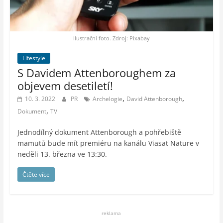
auto-
moto,
vesmír
Ilustrační foto. Zdroj: Pixabay
Lifestyle
S Davidem Attenboroughem za
objevem desetiletí!
,
,
10. 3. 2022
PR
Archelogie
David Attenborough
,
Dokument
TV
Jednodílný dokument Attenborough a pohřebiště
mamutů bude mít premiéru na kanálu Viasat Nature v
neděli 13. března ve 13:30.
Čtěte více
reklama