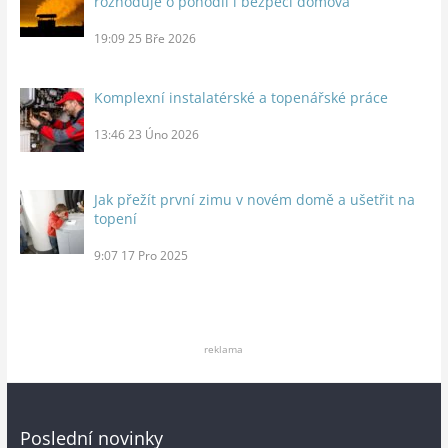
rozhoduje o pohodlí i bezpečí domova
19:09
25 Bře 2026
Komplexní instalatérské a topenářské práce
13:46
23 Úno 2026
Jak přežít první zimu v novém domě a ušetřit na
topení
9:07
17 Pro 2025
reklama
Poslední novinky