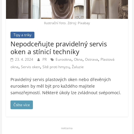
auto-
moto,
vesmír
Ilustrační foto. Zdroj: Pixabay
Tipy a triky
Nepodceňujte pravidelný servis
oken a stínicí techniky
,
,
,
23. 4. 2024
PR
Eurookna
Okna
Ostrava
Plastová
,
,
,
okna
Servis oken
Sítě proti hmyzu
Žaluzie
Pravidelný servis plastových oken nebo dřevěných
eurooken by měl být pro každého majitele
samozřejmostí. Některé úkoly lze zvládnout svépomocí.
Čtěte více
reklama