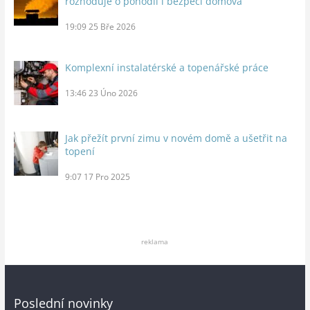
rozhoduje o pohodlí i bezpečí domova
19:09
25 Bře 2026
Komplexní instalatérské a topenářské práce
13:46
23 Úno 2026
Jak přežít první zimu v novém domě a ušetřit na
topení
9:07
17 Pro 2025
reklama
Poslední novinky