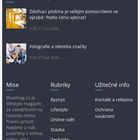
Zdvihací plošina je velkým pomocníkem ve
výrobě: Podle čeho vybírat?
7:26
11 Čvc 2026
Fotografie a identita značky
7:20
27 Kvě 2026
Mise
Rubriky
Užitečné info
Bluemag.cz je
Byznys
Kontakt a reklama
lifestyle magazín
se zaměřením na
Lifestyle
Ochrana
novinky mimo
soukromí
Online svět
hlavní proud.
Najdete u nás
Stavba
postřehy z online
světa, ale i
Technika