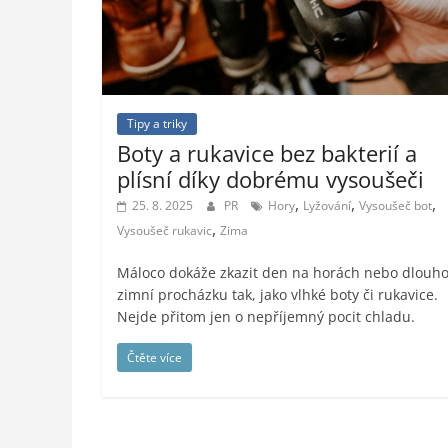
styl,
auto-
moto,
vesmír
Tipy a triky
Boty a rukavice bez bakterií a
plísní díky dobrému vysoušeči
,
,
,
25. 8. 2025
PR
Hory
Lyžování
Vysoušeč bot
,
Vysoušeč rukavic
Zima
Máloco dokáže zkazit den na horách nebo dlouh
zimní procházku tak, jako vlhké boty či rukavice.
Nejde přitom jen o nepříjemný pocit chladu.
Čtěte více