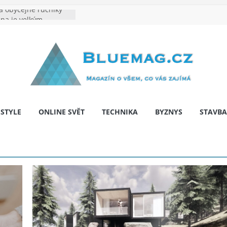
 obyčejné ručníky
ina je velkým
e výrobě: Podle čeho
identita značky
hy: Na co myslet, aby
a pár let nepřekvapila
 bariér: když auto
í svobodu
ESTYLE
ONLINE SVĚT
TECHNIKA
BYZNYS
STAVBA