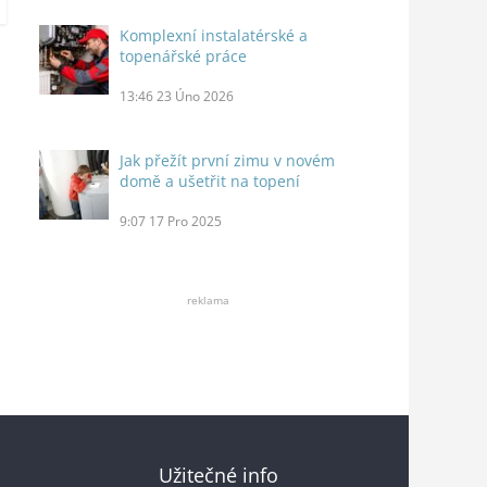
Komplexní instalatérské a
topenářské práce
13:46
23 Úno 2026
Jak přežít první zimu v novém
domě a ušetřit na topení
9:07
17 Pro 2025
reklama
Užitečné info