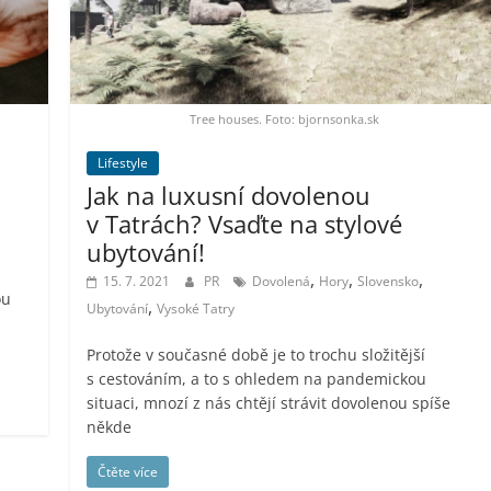
Tree houses. Foto: bjornsonka.sk
Lifestyle
Jak na luxusní dovolenou
v Tatrách? Vsaďte na stylové
ubytování!
,
,
,
15. 7. 2021
PR
Dovolená
Hory
Slovensko
ou
,
Ubytování
Vysoké Tatry
Protože v současné době je to trochu složitější
s cestováním, a to s ohledem na pandemickou
situaci, mnozí z nás chtějí strávit dovolenou spíše
někde
Čtěte více