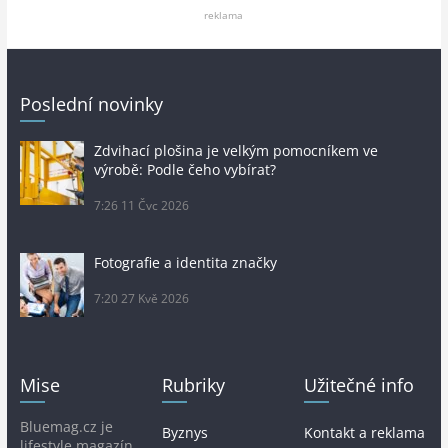
reklama
Poslední novinky
Zdvihací plošina je velkým pomocníkem ve
výrobě: Podle čeho vybírat?
7:26
11 Čvc 2026
Fotografie a identita značky
7:20
27 Kvě 2026
Mise
Rubriky
Užitečné info
Bluemag.cz je
Byznys
Kontakt a reklama
lifestyle magazín