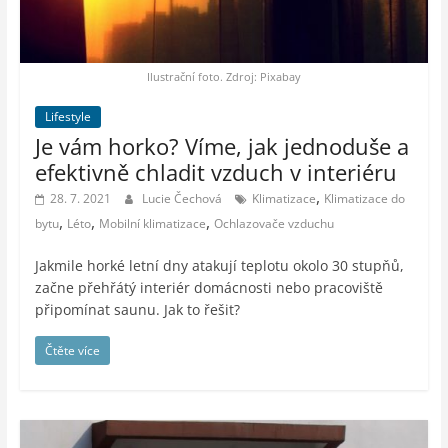
auto-
moto,
vesmír
Ilustrační foto. Zdroj: Pixabay
Lifestyle
Je vám horko? Víme, jak jednoduše a
efektivně chladit vzduch v interiéru
,
28. 7. 2021
Lucie Čechová
Klimatizace
Klimatizace do
,
,
,
bytu
Léto
Mobilní klimatizace
Ochlazovače vzduchu
Jakmile horké letní dny atakují teplotu okolo 30 stupňů,
začne přehřátý interiér domácnosti nebo pracoviště
připomínat saunu. Jak to řešit?
Čtěte více