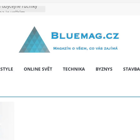
 obyčejné ručníky
na je velkým
e výrobě: Podle čeho
dentita značky
y: Na co myslet, aby
 pár let nepřekvapila
bariér: když auto
í svobodu
ESTYLE
ONLINE SVĚT
TECHNIKA
BYZNYS
STAVBA