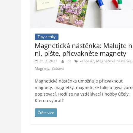
styl,
auto-
moto,
vesmír
Tipy a triky
Magnetická nástěnka: Malujte n
ni, pište, přicvakněte magnety
,
,
25. 2. 2023
PR
kancelář
Magnetická nástěnka
,
Magnety
Zábava
Magnetická nástěnka umožňuje přicvaknout
magnety, magnetky, magnetické fólie a bývá zár
popisovací. Hodí se na vzdělávací i hobby účely.
Kterou vybrat?
Čtěte více