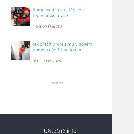
Komplexní instalatérské a
topenářské práce
13:46
23 Úno 2026
Jak přežít první zimu v novém
domě a ušetřit na topení
9:07
17 Pro 2025
reklama
Užitečné info