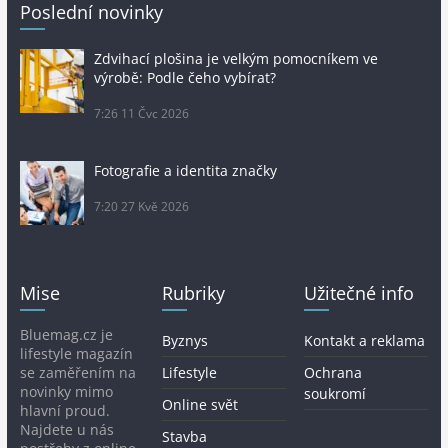
Poslední novinky
Zdvihací plošina je velkým pomocníkem ve
výrobě: Podle čeho vybírat?
7:26
11 Čvc 2026
Fotografie a identita značky
7:20
27 Kvě 2026
Mise
Rubriky
Užitečné info
Bluemag.cz je
Byznys
Kontakt a reklama
lifestyle magazín
se zaměřením na
Lifestyle
Ochrana
novinky mimo
soukromí
Online svět
hlavní proud.
Najdete u nás
Stavba