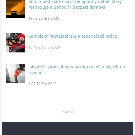
Komín pod kontrolou: Nenápadný detail, který
rozhoduje o pohodlí i bezpečí domova
19:09
25 Bře 2026
Komplexní instalatérské a topenářské práce
13:46
23 Úno 2026
Jak přežít první zimu v novém domě a ušetřit na
topení
9:07
17 Pro 2025
reklama