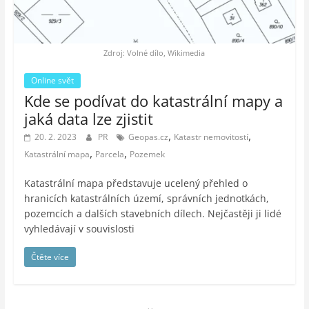
auto-
moto,
vesmír
Zdroj: Volné dílo, Wikimedia
Online svět
Kde se podívat do katastrální mapy a
jaká data lze zjistit
,
,
20. 2. 2023
PR
Geopas.cz
Katastr nemovitostí
,
,
Katastrální mapa
Parcela
Pozemek
Katastrální mapa představuje ucelený přehled o
hranicích katastrálních území, správních jednotkách,
pozemcích a dalších stavebních dílech. Nejčastěji ji lidé
vyhledávají v souvislosti
Čtěte více