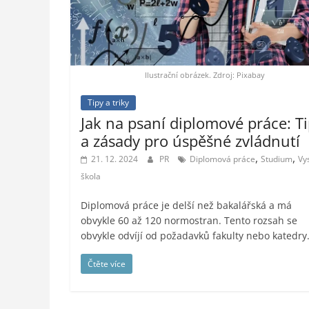
styl,
auto-
moto,
vesmír
Ilustrační obrázek. Zdroj: Pixabay
Tipy a triky
Jak na psaní diplomové práce: T
a zásady pro úspěšné zvládnutí
,
,
21. 12. 2024
PR
Diplomová práce
Studium
Vy
škola
Diplomová práce je delší než bakalářská a má
obvykle 60 až 120 normostran. Tento rozsah se
obvykle odvíjí od požadavků fakulty nebo katedry
Čtěte více