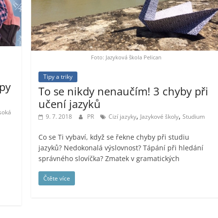
Foto: Jazyková škola Pelican
Tipy a triky
ipy
To se nikdy nenaučím! 3 chyby při
učení jazyků
soká
,
,
9. 7. 2018
PR
Cizí jazyky
Jazykové školy
Studium
Co se Ti vybaví, když se řekne chyby při studiu
jazyků? Nedokonalá výslovnost? Tápání při hledání
správného slovíčka? Zmatek v gramatických
.
Čtěte více