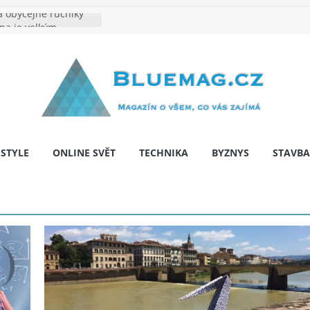
 obyčejné ručníky
ina je velkým
e výrobě: Podle čeho
dentita značky
hy: Na co myslet, aby
a pár let nepřekvapila
 bariér: když auto
í svobodu
ESTYLE
ONLINE SVĚT
TECHNIKA
BYZNYS
STAVBA