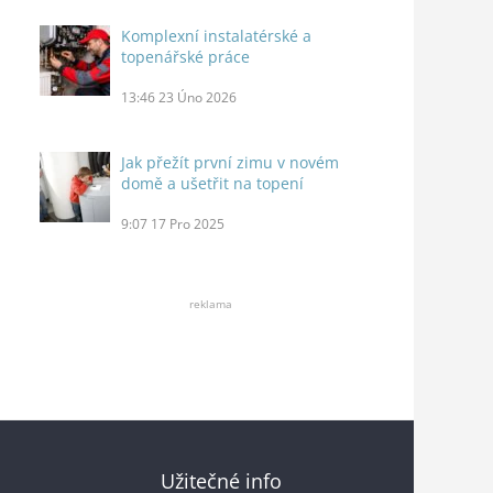
Komplexní instalatérské a
topenářské práce
13:46
23 Úno 2026
Jak přežít první zimu v novém
domě a ušetřit na topení
9:07
17 Pro 2025
reklama
Užitečné info