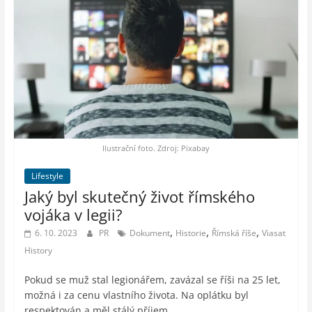
Ilustrační foto. Zdroj: Pixabay
Lifestyle
Jaký byl skutečný život římského
vojáka v legii?
,
,
,
6. 10. 2023
PR
Dokument
Historie
Římská říše
Viasat
History
Pokud se muž stal legionářem, zavázal se říši na 25 let,
možná i za cenu vlastního života. Na oplátku byl
respektován a měl stálý příjem.