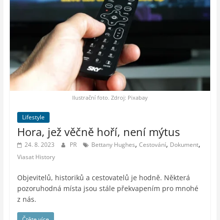
Ilustrační foto. Zdroj: Pixabay
Lifestyle
Hora, jež věčně hoří, není mýtus
,
,
,
24. 8. 2023
PR
Bettany Hughes
Cestování
Dokument
Viasat History
Objevitelů, historiků a cestovatelů je hodně. Některá
pozoruhodná místa jsou stále překvapením pro mnohé
z nás.
Čtěte více