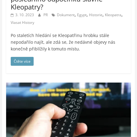
Kleopatry?
,
,
,
,
3. 10. 2023
PR
Dokument
Egypt
Historie
Kleopatra
Viasat History
Po staletích hledání se Kleopatřinu hrobku stále
nepodařilo najít, ale zdá se, že nedávné objevy nás
konečně přiblížily k tomuto místu.
Čtěte více