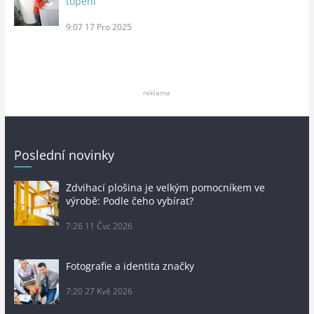
topení
9:07
17 Pro 2025
reklama
Poslední novinky
Zdvihací plošina je velkým pomocníkem ve
výrobě: Podle čeho vybírat?
7:26
11 Čvc 2026
Fotografie a identita značky
7:20
27 Kvě 2026