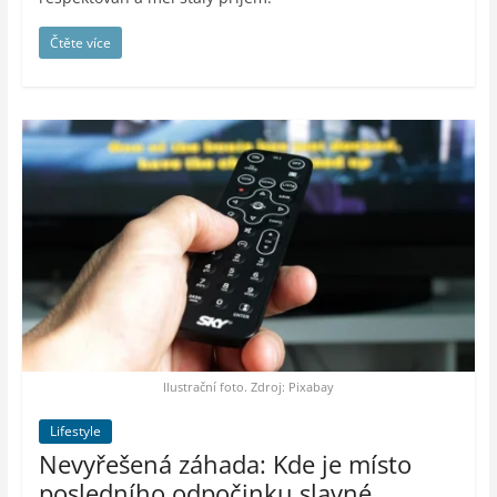
Čtěte více
Ilustrační foto. Zdroj: Pixabay
Lifestyle
Nevyřešená záhada: Kde je místo
posledního odpočinku slavné