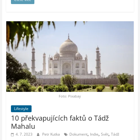
Foto: Pixabay
Lifestyle
10 překvapujících faktů o Tádž
Mahalu
,
,
,
4. 7. 2023
Petr Kutka
Dokument
Indie
Svět
Tádž