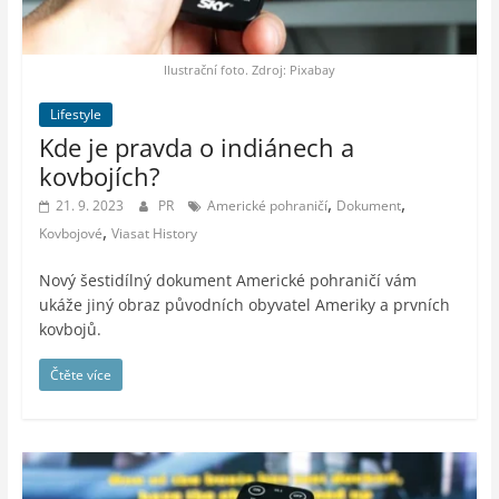
Ilustrační foto. Zdroj: Pixabay
Lifestyle
Kde je pravda o indiánech a
kovbojích?
,
,
21. 9. 2023
PR
Americké pohraničí
Dokument
,
Kovbojové
Viasat History
Nový šestidílný dokument Americké pohraničí vám
ukáže jiný obraz původních obyvatel Ameriky a prvních
kovbojů.
Čtěte více