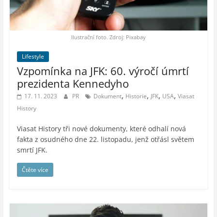
auto-
moto,
vesmír
Ilustrační foto. Zdroj: Pixabay
Lifestyle
Vzpomínka na JFK: 60. výročí úmrtí
prezidenta Kennedyho
,
,
,
,
17. 11. 2023
PR
Dokument
Historie
JFK
USA
Viasat
History
Viasat History tři nové dokumenty, které odhalí nová
fakta z osudného dne 22. listopadu, jenž otřásl světem
smrtí JFK.
Čtěte více