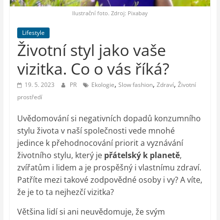
auto-
moto,
Ilustrační foto. Zdroj: Pixabay
vesmír
Lifestyle
Životní styl jako vaše
vizitka. Co o vás říká?
,
,
,
19. 5. 2023
PR
Ekologie
Slow fashion
Zdraví
Životní
prostředí
Uvědomování si negativních dopadů konzumního
stylu života v naší společnosti vede mnohé
jedince k přehodnocování priorit a vyznávání
životního stylu, který je
přátelský k planetě
,
zvířatům i lidem a je prospěšný i vlastnímu zdraví.
Patříte mezi takové zodpovědné osoby i vy? A víte,
že je to ta nejhezčí vizitka?
Většina lidí si ani neuvědomuje, že svým