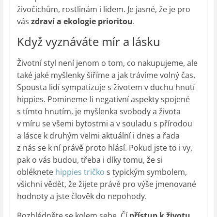
živočichům, rostlinám i lidem. Je jasné, že je pro
vás
zdraví a ekologie prioritou
.
Když vyznáváte mír a lásku
Životní styl není jenom o tom, co nakupujeme, ale
také jaké myšlenky šíříme a jak trávíme volný čas.
Spousta lidí sympatizuje s životem v duchu hnutí
hippies. Pomineme-li negativní aspekty spojené
s tímto hnutím, je myšlenka svobody a života
v míru se všemi bytostmi a v souladu s přírodou
a lásce k druhým velmi aktuální i dnes a řada
z nás se k ní právě proto hlásí. Pokud jste to i vy,
pak o vás budou, třeba i díky tomu, že si
obléknete
hippies tričko
s typickým symbolem,
všichni vědět, že žijete právě pro výše jmenované
hodnoty a jste člověk do nepohody.
Rozhlédněte se kolem sebe. Čí
přístup k životu