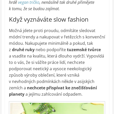
hrdě
vegan tričko
, nenásilně tak druhé přimějete
k tomu, že se budou zajímat.
Když vyznáváte slow fashion
Možná jdete proti proudu, odmítáte sledovat
módní trendy a nakupovat v řetězcích s konvenční
módou. Nakupujete minimálně a pokud, tak
z
druhé ruky
nebo podpoříte
tuzemské tvůrce
a vsadíte na kvalitu, která dlouho vydrží. Vypovídá
to o vás, že si vážíte práce lidí, nechcete
podporovat neetický a vysoce neekologický
způsob výroby oblečení, které vzniká
v nevhodných podmínkách někde v asijských
zemích a
nechcete přispívat ke znečišťování
planety
a jejímu zahlcování odpadem.