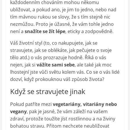
každodenním chováním mohou někomu
ubližovat, a pokud ano, je jim to jedno, nebo nad
tím mávnou rukou se slovy, že s tím stejně nic
nezmůžou. Proto je úžasné, že vám tohle jedno
není a
snažíte se žít lépe
, eticky a zodpovědně.
Váš životní styl (to, co nakupujete, jak se
stravujete, jak se oblékáte, jak pečujete o svoje
tělo atd.) o vás prozrazuje hodně. Říká o vás
nejen, jak si
vážíte sami sebe
, ale také jak moc
lhostejní jste vůči světu kolem vás. Co se o vás lidé
dozví, když prokouknou váš způsob života?
Když se stravujete jinak
Pokud patříte mezi
vegetariány, vitariány nebo
vegany
, pak je jasné, že vám záleží na vašem
zdraví, protože toužíte jíst rostlinnou a na živiny
bohatou stravu. Přitom nechcete neubližovat