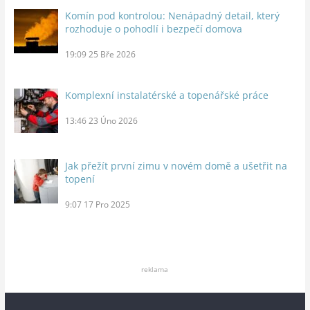
Komín pod kontrolou: Nenápadný detail, který
rozhoduje o pohodlí i bezpečí domova
19:09
25 Bře 2026
Komplexní instalatérské a topenářské práce
13:46
23 Úno 2026
Jak přežít první zimu v novém domě a ušetřit na
topení
9:07
17 Pro 2025
reklama