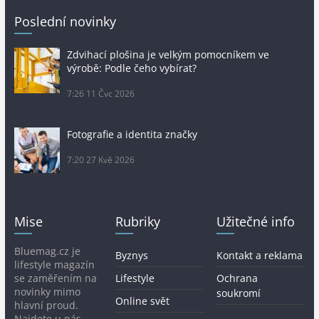
Poslední novinky
Zdvihací plošina je velkým pomocníkem ve
výrobě: Podle čeho vybírat?
7:26
11 Čvc 2026
Fotografie a identita značky
7:20
27 Kvě 2026
Mise
Rubriky
Užitečné info
Bluemag.cz je
Byznys
Kontakt a reklama
lifestyle magazín
se zaměřením na
Lifestyle
Ochrana
novinky mimo
soukromí
Online svět
hlavní proud.
Najdete u nás