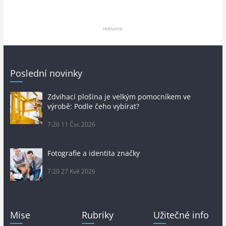
reklama
Poslední novinky
Zdvihací plošina je velkým pomocníkem ve
výrobě: Podle čeho vybírat?
7:26
11 Čvc 2026
Fotografie a identita značky
7:20
27 Kvě 2026
Mise
Rubriky
Užitečné info