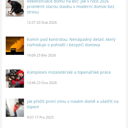
Rekonstrukce domu na klíč: Jak v roce 2026
proměnit starou stavbu v moderní domov bez
stresu
12:57
20 Dub 2026
Komín pod kontrolou: Nenápadný detail, který
rozhoduje o pohodlí i bezpečí domova
19:09
25 Bře 2026
Komplexní instalatérské a topenářské práce
13:46
23 Úno 2026
Jak přežít první zimu v novém domě a ušetřit na
topení
9:07
17 Pro 2025