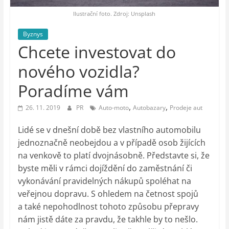
auto-
moto,
Ilustrační foto. Zdroj: Unsplash
vesmír
Byznys
Chcete investovat do
nového vozidla?
Poradíme vám
,
,
26. 11. 2019
PR
Auto-moto
Autobazary
Prodeje aut
Lidé se v dnešní době bez vlastního automobilu
jednoznačně neobejdou a v případě osob žijících
na venkově to platí dvojnásobně. Představte si, že
byste měli v rámci dojíždění do zaměstnání či
vykonávání pravidelných nákupů spoléhat na
veřejnou dopravu. S ohledem na četnost spojů
a také nepohodlnost tohoto způsobu přepravy
nám jistě dáte za pravdu, že takhle by to nešlo.