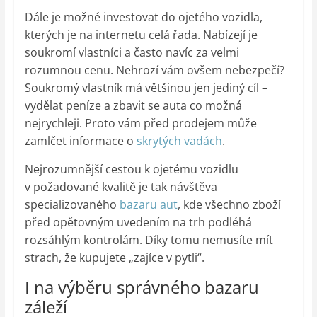
Dále je možné investovat do ojetého vozidla,
kterých je na internetu celá řada. Nabízejí je
soukromí vlastníci a často navíc za velmi
rozumnou cenu. Nehrozí vám ovšem nebezpečí?
Soukromý vlastník má většinou jen jediný cíl –
vydělat peníze a zbavit se auta co možná
nejrychleji. Proto vám před prodejem může
zamlčet informace o
skrytých vadách
.
Nejrozumnější cestou k ojetému vozidlu
v požadované kvalitě je tak návštěva
specializovaného
bazaru aut
, kde všechno zboží
před opětovným uvedením na trh podléhá
rozsáhlým kontrolám. Díky tomu nemusíte mít
strach, že kupujete „zajíce v pytli“.
I na výběru správného bazaru
záleží