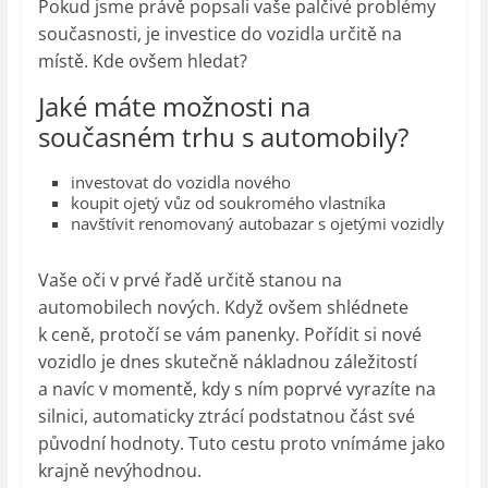
Pokud jsme právě popsali vaše palčivé problémy
současnosti, je investice do vozidla určitě na
místě. Kde ovšem hledat?
Jaké máte možnosti na
současném trhu s automobily?
investovat do vozidla nového
koupit ojetý vůz od soukromého vlastníka
navštívit renomovaný autobazar s ojetými vozidly
Vaše oči v prvé řadě určitě stanou na
automobilech nových. Když ovšem shlédnete
k ceně, protočí se vám panenky. Pořídit si nové
vozidlo je dnes skutečně nákladnou záležitostí
a navíc v momentě, kdy s ním poprvé vyrazíte na
silnici, automaticky ztrácí podstatnou část své
původní hodnoty. Tuto cestu proto vnímáme jako
krajně nevýhodnou.