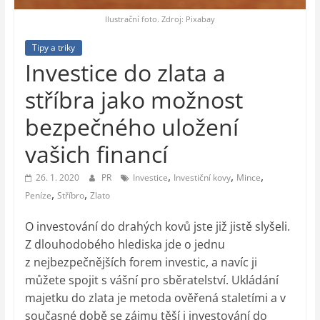
auto-
moto,
Ilustrační foto. Zdroj: Pixabay
vesmír
Tipy a triky
Investice do zlata a
stříbra jako možnost
bezpečného uložení
vašich financí
,
,
,
26. 1. 2020
PR
Investice
Investiční kovy
Mince
,
,
Peníze
Stříbro
Zlato
O investování do drahých kovů jste již jistě slyšeli.
Z dlouhodobého hlediska jde o jednu
z nejbezpečnějších forem investic, a navíc ji
můžete spojit s vášní pro sběratelství. Ukládání
majetku do zlata je metoda ověřená staletími a v
současné době se zájmu těší i investování do