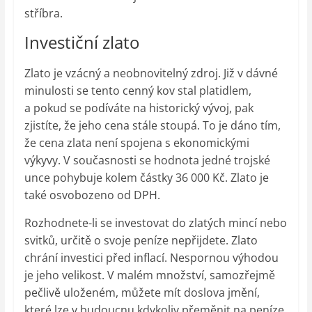
stříbra.
Investiční zlato
Zlato je vzácný a neobnovitelný zdroj. Již v dávné
minulosti se tento cenný kov stal platidlem,
a pokud se podíváte na historický vývoj, pak
zjistíte, že jeho cena stále stoupá. To je dáno tím,
že cena zlata není spojena s ekonomickými
výkyvy. V současnosti se hodnota jedné trojské
unce pohybuje kolem částky 36 000 Kč. Zlato je
také osvobozeno od DPH.
Rozhodnete-li se investovat do zlatých mincí nebo
svitků, určitě o svoje peníze nepřijdete. Zlato
chrání investici před inflací. Nespornou výhodou
je jeho velikost. V malém množství, samozřejmě
pečlivě uloženém, můžete mít doslova jmění,
které lze v budoucnu kdykoliv přeměnit na peníze.