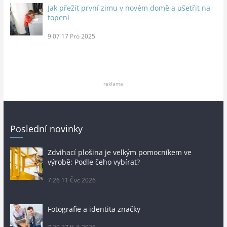
Jak přežít první zimu v novém domě a ušetřit na
topení
9:07
17 Pro 2025
reklama
Poslední novinky
Zdvihací plošina je velkým pomocníkem ve
výrobě: Podle čeho vybírat?
7:26
11 Čvc 2026
Fotografie a identita značky