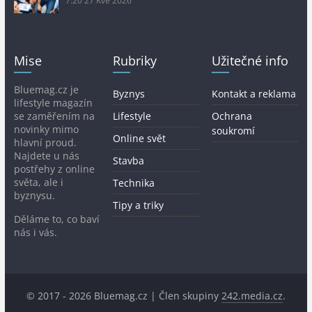
7:20
27 Kvě 2026
Mise
Rubriky
Užitečné info
Bluemag.cz je
Byznys
Kontakt a reklama
lifestyle magazín
se zaměřením na
Lifestyle
Ochrana
novinky mimo
soukromí
Online svět
hlavní proud.
Najdete u nás
Stavba
postřehy z online
světa, ale i
Technika
byznysu.
Tipy a triky
Děláme to, co baví
nás i vás.
© 2017 - 2026 Bluemag.cz | Člen skupiny
242.media.cz
.