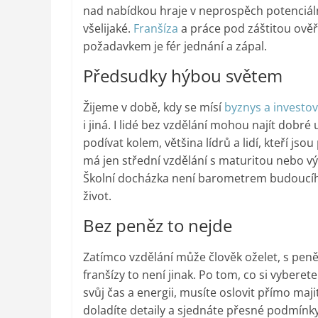
nad nabídkou hraje v neprospěch potenciál
všelijaké.
Franšíza
a práce pod záštitou ověř
požadavkem je fér jednání a zápal.
Předsudky hýbou světem
Žijeme v době, kdy se mísí
byznys a investov
i jiná. I lidé bez vzdělání mohou najít dobré
podívat kolem, většina lídrů a lidí, kteří js
má jen střední vzdělání s maturitou nebo výu
Školní docházka není barometrem budoucího 
život.
Bez peněz to nejde
Zatímco vzdělání může člověk oželet, s peněz
franšízy to není jinak. Po tom, co si vybere
svůj čas a energii, musíte oslovit přímo maj
doladíte detaily a sjednáte přesné podmínk