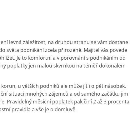
není levná záležitost, na druhou stranu se vám dostane
o světa podnikání zcela přirozeně. Majitel vás povede
hlížet. Je to komfortní a v porovnání s podnikáním od
chny poplatky jen malou skvrnkou na téměř dokonalém
íc korun, u větších podniků ale může jít i o pětinásobek.
anční situaci mnohých zájemců a od samého začátku jim
e. Pravidelný měsíční poplatek pak činí 2 až 3 procenta
astní pravidla a vše je o domluvě.