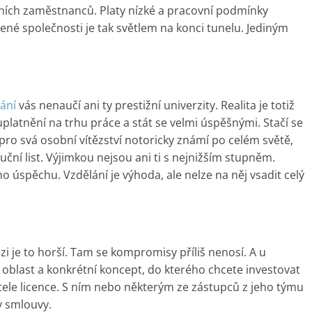
ních zaměstnanců. Platy nízké a pracovní podmínky
ené společnosti je tak světlem na konci tunelu. Jediným
ání
vás nenaučí ani ty prestižní univerzity. Realita je totiž
 uplatnění na trhu práce a stát se velmi úspěšnými. Stačí se
ou pro svá osobní vítězství notoricky známí po celém světě,
ční list. Výjimkou nejsou ani ti s nejnižším stupněm.
úspěchu. Vzdělání je výhoda, ale nelze na něj vsadit celý
i je to horší. Tam se kompromisy příliš nenosí. A u
te oblast a konkrétní koncept, do kterého chcete investovat
itele licence. S ním nebo některým ze zástupců z jeho týmu
y smlouvy.