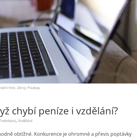
trační foto. Zdroj: Pixabay
yž chybí peníze i vzdělání?
,
Podnikání
Vzdělání
hodně obtížné. Konkurence je ohromné a převis poptávky