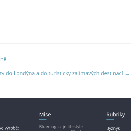
čně
ety do Londýna a do turisticky zajímavých destinací
→
Mise
Rubriky
Bluemag.cz je lifestyle
ve výrobě:
Byznys