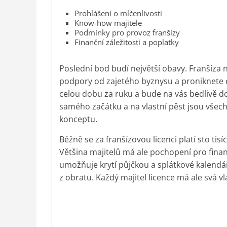
Prohlášení o mlčenlivosti
Know-how majitele
Podmínky pro provoz franšízy
Finanční záležitosti a poplatky
Poslední bod budí největší obavy. Franšíza 
podpory od zajetého byznysu a proniknete d
celou dobu za ruku a bude na vás bedlivě do
samého začátku a na vlastní pěst jsou vše
konceptu.
Běžně se za franšízovou licenci platí sto tis
Většina majitelů má ale pochopení pro fin
umožňuje krytí půjčkou a splátkové kalendář
z obratu. Každý majitel licence má ale svá vl