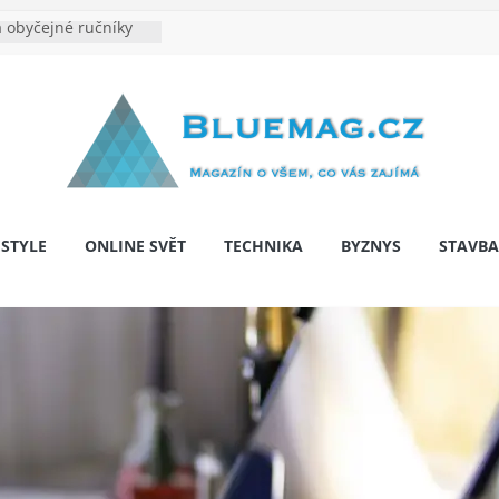
 obyčejné ručníky
na je velkým
e výrobě: Podle čeho
dentita značky
y: Na co myslet, aby
 pár let nepřekvapila
bariér: když auto
í svobodu
ESTYLE
ONLINE SVĚT
TECHNIKA
BYZNYS
STAVBA