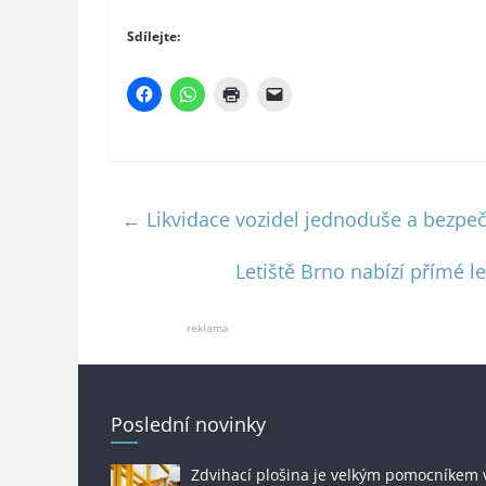
Sdílejte:
←
Likvidace vozidel jednoduše a bezpe
Letiště Brno nabízí přímé l
reklama
Poslední novinky
Zdvihací plošina je velkým pomocníkem 