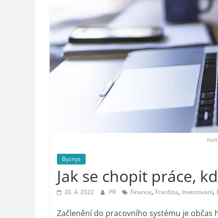
styl,
auto-
moto,
vesmír
Ilus
Byznys
Jak se chopit práce, kd
,
,
,
30. 4. 2022
PR
Finance
Franšíza
Investování
Začlenění do pracovního systému je občas 