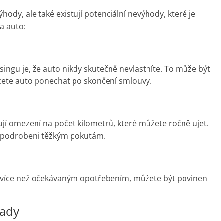
ody, ale také existují potenciální nevýhody, které je
na auto:
ingu je, že auto nikdy skutečně nevlastníte. To může být
cete auto ponechat po skončení smlouvy.
í omezení na počet kilometrů, které můžete ročně ujet.
t podrobeni těžkým pokutám.
 s více než očekávaným opotřebením, můžete být povinen
lady