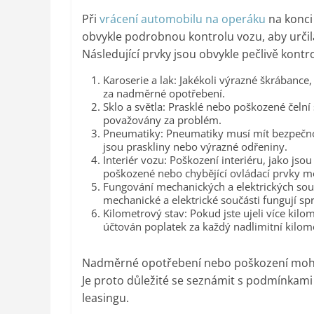
Při
vrácení automobilu na operáku
na konci
obvykle podrobnou kontrolu vozu, aby urči
Následující prvky jsou obvykle pečlivě kontr
Karoserie a lak: Jakékoli výrazné škrábanc
za nadměrné opotřebení.
Sklo a světla: Prasklé nebo poškozené čelní
považovány za problém.
Pneumatiky: Pneumatiky musí mít bezpečn
jsou praskliny nebo výrazné odřeniny.
Interiér vozu: Poškození interiéru, jako js
poškozené nebo chybějící ovládací prvky 
Fungování mechanických a elektrických souč
mechanické a elektrické součásti fungují sp
Kilometrový stav: Pokud jste ujeli více ki
účtován poplatek za každý nadlimitní kilome
Nadměrné opotřebení nebo poškození moho
Je proto důležité se seznámit s podmínkami
leasingu.