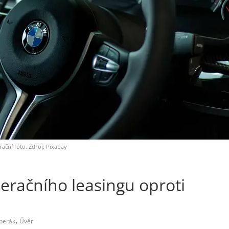
trační foto. Zdroj: Pixabay
eračního leasingu oproti
,
perák
Úvěr