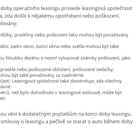
 doby operačního leasingu provede leasingová společnost
la, zda došlo k nějakému opotřebení nebo poškození.
olovány:
e, důlky, praskliny nebo poškození laku mohou být považovány
 sklo, zadní okno, boční okna nebo světla mohou být také
ou hloubku dezénu a nesmí vykazovat známky poškození, jako
ou prasklé nebo poškozené obložení, poškozené sedačky,
mohou být také považovány za nadměrné.
ástí: Leasingová společnost také zkontroluje, zda všechny
rávně.
lometrů, než bylo dohodnuto v leasingové smlouvě, může být
tr.
u vést k dodatečným poplatkům na konci doby leasingu.
 smlouvy o leasingu a pečlivě se starat o auto během doby