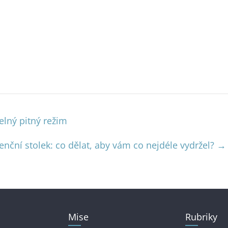
elný pitný režim
nční stolek: co dělat, aby vám co nejdéle vydržel?
→
Mise
Rubriky