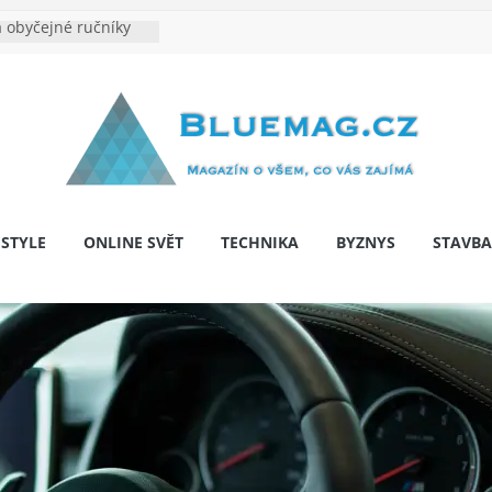
 obyčejné ručníky
na je velkým
e výrobě: Podle čeho
dentita značky
y: Na co myslet, aby
 pár let nepřekvapila
bariér: když auto
í svobodu
ESTYLE
ONLINE SVĚT
TECHNIKA
BYZNYS
STAVBA