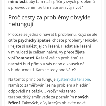
minulosti
, aby tam našli příčiny svých problémů
s přesvědčením, že tím napraví svůj život?
Proč cesty za problémy obvykle
nefungují
Protože se jedná o návrat k problému. Když se ale
cítíte
psychicky špatně
, chcete problémy? Nikoliv.
Přejete si nalézt jejich řešení. Hledat ale řešení
v minulosti je celkem naivní. Vy přece žijete
v přítomnosti
. Řešení vašich problémů se
nachází buď přímo u vás nebo o kousek dál
v budoucnosti. Kam se tedy podíváte?
Na tomto principu funguje
systemická terapie
.
Namísto zaměřování se na problém a hledání
odpovědi na otázku
„Proč?“
vás tento
terapeutický směr vede za poznáním
nových
řešení
. Takových, díky kterým objevíte nové