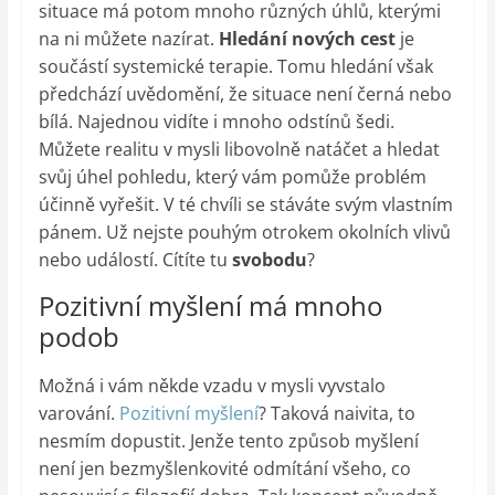
situace má potom mnoho různých úhlů, kterými
na ni můžete nazírat.
Hledání nových cest
je
součástí systemické terapie. Tomu hledání však
předchází uvědomění, že situace není černá nebo
bílá. Najednou vidíte i mnoho odstínů šedi.
Můžete realitu v mysli libovolně natáčet a hledat
svůj úhel pohledu, který vám pomůže problém
účinně vyřešit. V té chvíli se stáváte svým vlastním
pánem. Už nejste pouhým otrokem okolních vlivů
nebo událostí. Cítíte tu
svobodu
?
Pozitivní myšlení má mnoho
podob
Možná i vám někde vzadu v mysli vyvstalo
varování.
Pozitivní myšlení
? Taková naivita, to
nesmím dopustit. Jenže tento způsob myšlení
není jen bezmyšlenkovité odmítání všeho, co