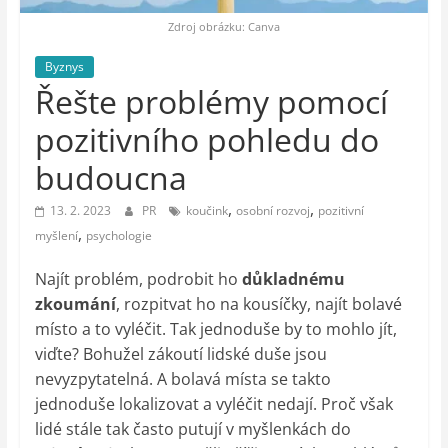
auto-
moto,
Zdroj obrázku: Canva
vesmír
Byznys
Řešte problémy pomocí
pozitivního pohledu do
budoucna
,
,
13. 2. 2023
PR
koučink
osobní rozvoj
pozitivní
,
myšlení
psychologie
Najít problém, podrobit ho
důkladnému
zkoumání
, rozpitvat ho na kousíčky, najít bolavé
místo a to vyléčit. Tak jednoduše by to mohlo jít,
viďte? Bohužel zákoutí lidské duše jsou
nevyzpytatelná. A bolavá místa se takto
jednoduše lokalizovat a vyléčit nedají. Proč však
lidé stále tak často putují v myšlenkách do