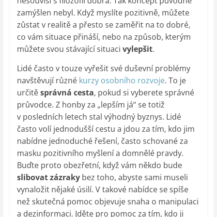
nesouvisí s filozofií dobra. Tak koncept původně
zamýšlen nebyl. Když myslíte pozitivně, můžete
zůstat v realitě a přesto se zaměřit na to dobré,
co vám situace přináší, nebo na způsob, kterým
můžete svou stávající situaci
vylepšit
.
Lidé často v touze vyřešit své duševní problémy
navštěvují různé
kurzy osobního rozvoje
. To je
určitě
správná cesta
, pokud si vyberete správné
průvodce. Z honby za „lepším já“ se totiž
v posledních letech stal výhodný byznys. Lidé
často volí jednodušší cestu a jdou za tím, kdo jim
nabídne jednoduché řešení, často schované za
masku pozitivního myšlení a domnělé pravdy.
Buďte proto obezřetní, když vám někdo bude
slibovat zázraky
bez toho, abyste sami museli
vynaložit nějaké úsilí. V takové nabídce se spíše
než skutečná pomoc objevuje snaha o manipulaci
a dezinformaci. Jděte pro pomoc za tím, kdo ji