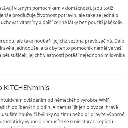
e stávají vítaným pomocníkem v domácnosti. Jsou totiž
ejenže prodlužuje životnost potravin, ale také se jedná o
chovat vitamíny a další cenné látky bez použití jakékoliv
úrodou, ale také houbaři, jejichž sezóna právě začíná. Dále
zdravě a jednoduše, a tak by tento pomocník neměl ve vaší
 pět sušiček, jejichž vlastnosti potěší nejednoho milovníka
o KITCHENminis
 intuitivním ovládáním od německého výrobce WMF
šich oblíbených plodin. A nemusí jít jen o ovoce, hravě
y, usušíte houby či bylinky na zimu nebo připravíte výborné
 automaticky vypne a nemusíte se o nic starat. Teplotu