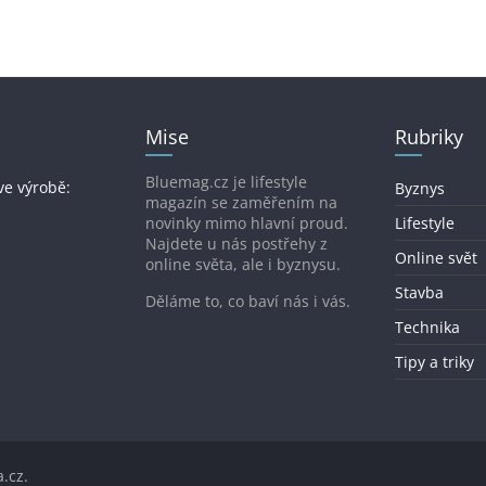
Mise
Rubriky
Bluemag.cz je lifestyle
ve výrobě:
Byznys
magazín se zaměřením na
novinky mimo hlavní proud.
Lifestyle
Najdete u nás postřehy z
Online svět
online světa, ale i byznysu.
Stavba
Děláme to, co baví nás i vás.
Technika
Tipy a triky
.cz
.