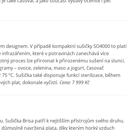
ci je také časovač a jako součást výbavy oceníte i pět
vým designem. V případě kompaktní sušičky SO4000 to platí
 infrazářením, které v potravinách zanechává více
tný proces lze přirovnat k přirozenému sušení na slunci.
gramy – ovoce, zelenina, maso a jogurt, časovač
 75 °C. Sušička také disponuje funkcí sterilizace, během
ových plat, dokonale vyčistí.
Cena: 7 999 Kč
 Sušička Brisa patří k nejtišším přístrojům svého druhu.
jí důmyslně navržená plata, díky kterým horký vzduch