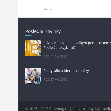
reklama
Poslední novinky
Zdvihací plošina je velkým pomocníkem 
Podle čeho vybírat?
7:26
11 Čvc 2026
Fotografie a identita značky
7:20
27 Kvě 2026
© 2017 - 2026 Bluemag.cz | Člen skupiny
242.media