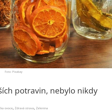
Foto: Pixabay
lších potravin, nebylo nikdy
,
,
čka ovoce
Zdravá strava
Zelenina