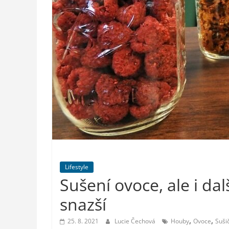
styl,
auto-
moto,
vesmír
Lifestyle
Sušení ovoce, ale i da
snazší
,
,
25. 8. 2021
Lucie Čechová
Houby
Ovoce
Suši