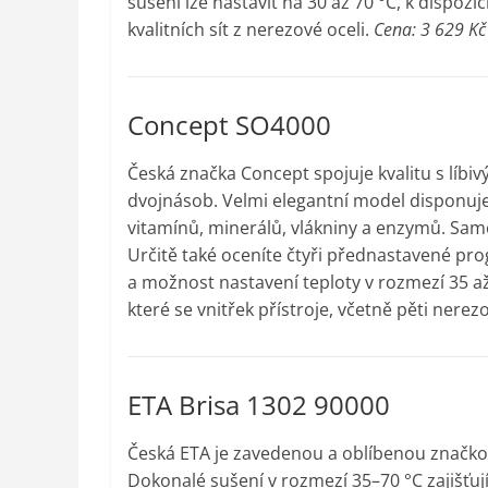
sušení lze nastavit na 30 až 70 °C, k dispozi
kvalitních sít z nerezové oceli.
Cena: 3 629 Kč
Concept SO4000
Česká značka Concept spojuje kvalitu s líbi
dvojnásob. Velmi elegantní model disponuje
vitamínů, minerálů, vlákniny a enzymů. Samo
Určitě také oceníte čtyři přednastavené pro
a možnost nastavení teploty v rozmezí 35 až
které se vnitřek přístroje, včetně pěti nerez
ETA Brisa 1302 90000
Česká ETA je zavedenou a oblíbenou značkou.
Dokonalé sušení v rozmezí 35–70 °C zajišťu