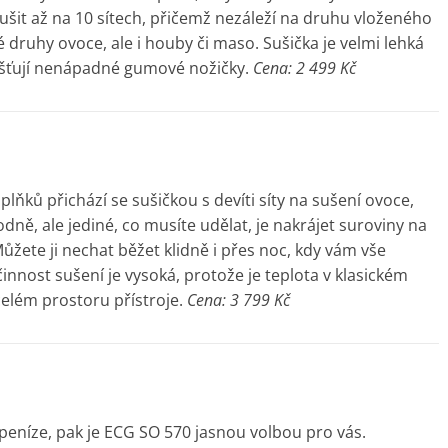
šit až na 10 sítech, přičemž nezáleží na druhu vloženého
druhy ovoce, ale i houby či maso. Sušička je velmi lehká
ajišťují nenápadné gumové nožičky.
Cena: 2 499 Kč
ňků přichází se sušičkou s devíti síty na sušení ovoce,
ě, ale jediné, co musíte udělat, je nakrájet suroviny na
ůžete ji nechat běžet klidně i přes noc, kdy vám vše
nnost sušení je vysoká, protože je teplota v klasickém
elém prostoru přístroje.
Cena: 3 799 Kč
peníze, pak je ECG SO 570 jasnou volbou pro vás.