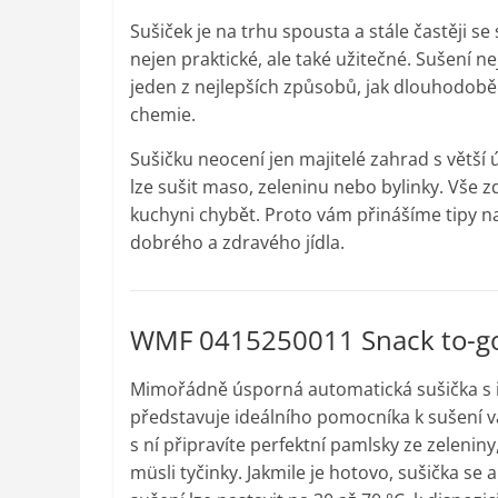
Sušiček je na trhu spousta a stále častěji s
nejen praktické, ale také užitečné. Sušení n
jeden z nejlepších způsobů, jak dlouhodobě u
chemie.
Sušičku neocení jen majitelé zahrad s větší 
lze sušit maso, zeleninu nebo bylinky. Vše 
kuchyni chybět. Proto vám přinášíme tipy na
dobrého a zdravého jídla.
WMF 0415250011 Snack to-g
Mimořádně úsporná automatická sušička s
představuje ideálního pomocníka k sušení va
s ní připravíte perfektní pamlsky ze zelenin
müsli tyčinky. Jakmile je hotovo, sušička se