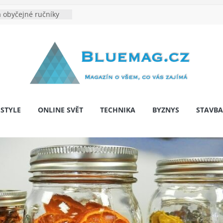
 obyčejné ručníky
na je velkým
e výrobě: Podle čeho
dentita značky
y: Na co myslet, aby
 pár let nepřekvapila
bariér: když auto
í svobodu
ESTYLE
ONLINE SVĚT
TECHNIKA
BYZNYS
STAVBA