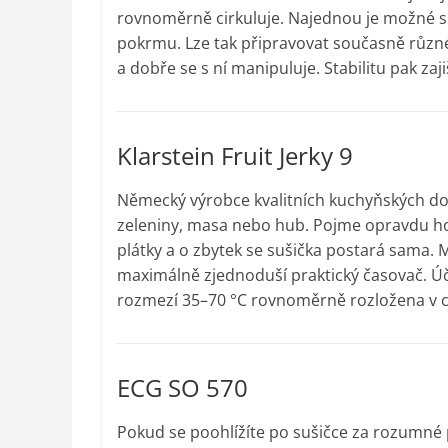
rovnoměrně cirkuluje. Najednou je možné su
pokrmu. Lze tak připravovat současně různé 
a dobře se s ní manipuluje. Stabilitu pak z
Klarstein Fruit Jerky 9
Německý výrobce kvalitních kuchyňských dopl
zeleniny, masa nebo hub. Pojme opravdu hodn
plátky a o zbytek se sušička postará sama. M
maximálně zjednoduší praktický časovač. Úči
rozmezí 35–70 °C rovnoměrně rozložena v c
ECG SO 570
Pokud se poohlížíte po sušičce za rozumné 