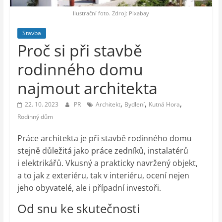
auto-
moto,
Ilustrační foto. Zdroj: Pixabay
vesmír
Stavba
Proč si při stavbě
rodinného domu
najmout architekta
,
,
,
22. 10. 2023
PR
Architekt
Bydlení
Kutná Hora
Rodinný dům
Práce architekta je při stavbě rodinného domu
stejně důležitá jako práce zedníků, instalatérů
i elektrikářů. Vkusný a prakticky navržený objekt,
a to jak z exteriéru, tak v interiéru, ocení nejen
jeho obyvatelé, ale i případní investoři.
Od snu ke skutečnosti