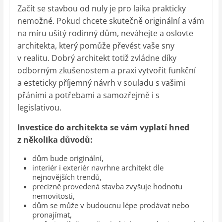
Začít se stavbou od nuly je pro laika prakticky
nemožné. Pokud chcete skutečně originální a vám
na míru ušitý rodinný dům, neváhejte a oslovte
architekta, který pomůže převést vaše sny
v realitu. Dobrý architekt totiž zvládne díky
odborným zkušenostem a praxi vytvořit funkční
a esteticky příjemný návrh v souladu s vašimi
přáními a potřebami a samozřejmě i s
legislativou.
Investice do architekta se vám vyplatí hned
z několika důvodů:
dům bude originální,
interiér i exteriér navrhne architekt dle
nejnovějších trendů,
precizně provedená stavba zvyšuje hodnotu
nemovitosti,
dům se může v budoucnu lépe prodávat nebo
pronajímat,