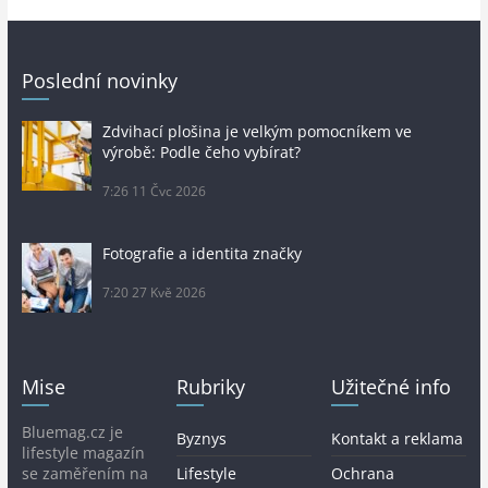
Poslední novinky
Zdvihací plošina je velkým pomocníkem ve
výrobě: Podle čeho vybírat?
7:26
11 Čvc 2026
Fotografie a identita značky
7:20
27 Kvě 2026
Mise
Rubriky
Užitečné info
Bluemag.cz je
Byznys
Kontakt a reklama
lifestyle magazín
se zaměřením na
Lifestyle
Ochrana