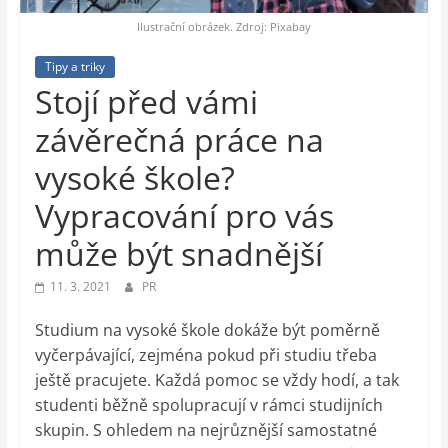
auto-
moto,
Ilustrační obrázek. Zdroj: Pixabay
vesmír
Tipy a triky
Stojí před vámi
závěrečná práce na
vysoké škole?
Vypracování pro vás
může být snadnější
11. 3. 2021
PR
Studium na vysoké škole dokáže být poměrně
vyčerpávající, zejména pokud při studiu třeba
ještě pracujete. Každá pomoc se vždy hodí, a tak
studenti běžně spolupracují v rámci studijních
skupin. S ohledem na nejrůznější samostatné