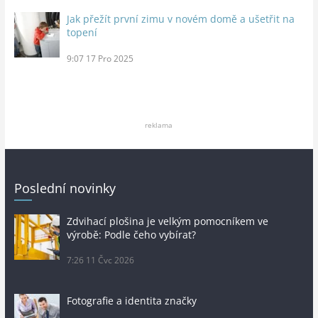
Jak přežít první zimu v novém domě a ušetřit na
topení
9:07
17 Pro 2025
reklama
Poslední novinky
Zdvihací plošina je velkým pomocníkem ve
výrobě: Podle čeho vybírat?
7:26
11 Čvc 2026
Fotografie a identita značky