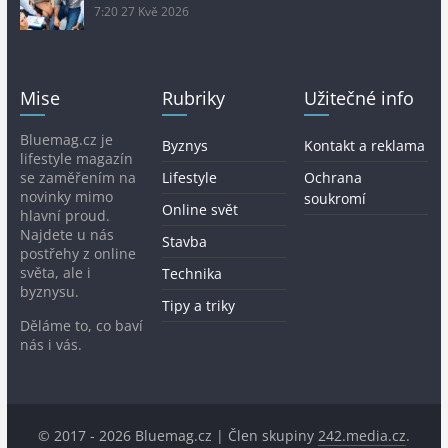
7:20
27 Kvě 2026
Mise
Rubriky
Užitečné info
Bluemag.cz je
Byznys
Kontakt a reklama
lifestyle magazín
se zaměřením na
Lifestyle
Ochrana
novinky mimo
soukromí
Online svět
hlavní proud.
Najdete u nás
Stavba
postřehy z online
světa, ale i
Technika
byznysu.
Tipy a triky
Děláme to, co baví
nás i vás.
© 2017 - 2026 Bluemag.cz | Člen skupiny
242.media.cz
.