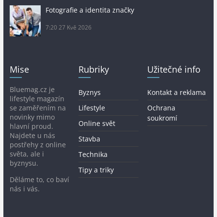
Fotografie a identita značky
7:20
27 Kvě 2026
Mise
Rubriky
Užitečné info
Bluemag.cz je
Byznys
Kontakt a reklama
lifestyle magazín
se zaměřením na
Lifestyle
Ochrana
novinky mimo
soukromí
Online svět
hlavní proud.
Najdete u nás
Stavba
postřehy z online
světa, ale i
Technika
byznysu.
Tipy a triky
Děláme to, co baví
nás i vás.