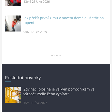
13:46
23 Úno 2026
Jak přežít první zimu v novém domě a ušetřit na
topení
9:07
17 Pro 2025
reklama
Poslední novinky
Zdvihací plošina je velkým pomocníkem ve
výrobě: Podle čeho vybírat?
7:26
11 Čvc 2026