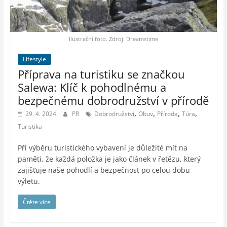
auto-
moto,
vesmír
Ilustrační foto. Zdroj: Dreamstime
Lifestyle
Příprava na turistiku se značkou
Salewa: Klíč k pohodlnému a
bezpečnému dobrodružství v přírodě
,
,
,
,
29. 4. 2024
PR
Dobrodružství
Obuv
Příroda
Túra
Turistika
Při výběru turistického vybavení je důležité mít na
paměti, že každá položka je jako článek v řetězu, který
zajišťuje naše pohodlí a bezpečnost po celou dobu
výletu.
Čtěte více