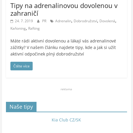
Tipy na adrenalinovou dovolenou v
zahraničí
,
,
,
24. 7. 2019
PR
Adrenalin
Dobrodružství
Dovolená
,
Kaňoning
Rafting
Máte rádi aktivní dovolenou a lákají vás adrenalinové
zážitky? V našem článku najdete tipy, kde a jak si užít
aktivní odpočinek plný dobrodružství
Čtěte více
reklama
Naše tipy
Kia Club CZ/SK