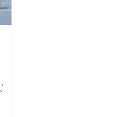
é
ta
ko