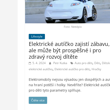
styl,
auto-
moto,
vesmír
Foto: Needpix
Lifestyle
Elektrické autíčko zajistí zábavu,
ale může být prospěšné i pro
zdravý rozvoj dítěte
,
,
5. 4. 2024
Petr Kutka
Auto pro děti
Děti
Dětsk
,
,
elektrické autíčko
Elektrické autíčko pro děti
Hračky
Elektromobily nejsou výsadou jen dospělých a au
na hraní potěší i holky. Nevěříte? Elektrické autíč
pro děti tyto parametry splňuje.
Čtěte více