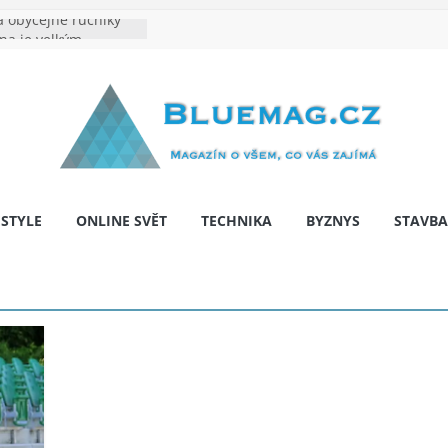
 obyčejné ručníky
ina je velkým
e výrobě: Podle čeho
dentita značky
hy: Na co myslet, aby
a pár let nepřekvapila
 bariér: když auto
í svobodu
ESTYLE
ONLINE SVĚT
TECHNIKA
BYZNYS
STAVBA