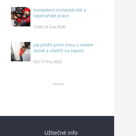
Komplexní instalatérské a
topenářské práce
13:46
23 Úno 2026
Jak přežít první zimu v novém
domě a ušetřit na topení
9:07
17 Pro 2025
reklama
Užitečné info