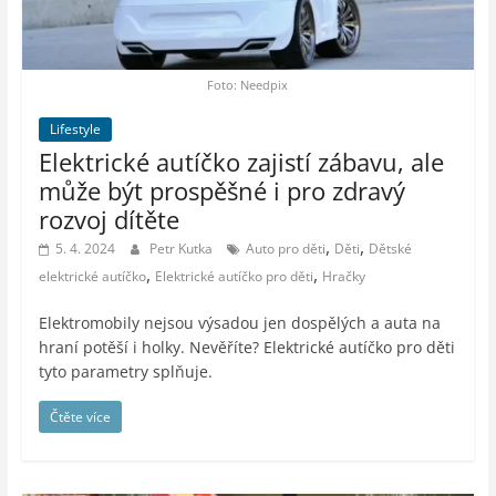
auto-
moto,
vesmír
Foto: Needpix
Lifestyle
Elektrické autíčko zajistí zábavu, ale
může být prospěšné i pro zdravý
rozvoj dítěte
,
,
5. 4. 2024
Petr Kutka
Auto pro děti
Děti
Dětské
,
,
elektrické autíčko
Elektrické autíčko pro děti
Hračky
Elektromobily nejsou výsadou jen dospělých a auta na
hraní potěší i holky. Nevěříte? Elektrické autíčko pro děti
tyto parametry splňuje.
Čtěte více