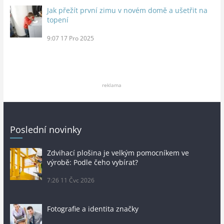
Jak přežít první zimu v novém domě a ušetřit na
topení
9:07
17 Pro 2025
reklama
Poslední novinky
Zdvihací plošina je velkým pomocníkem ve
výrobě: Podle čeho vybírat?
7:26
11 Čvc 2026
Fotografie a identita značky