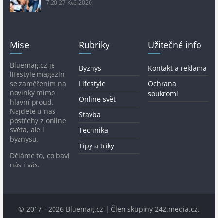
7:20
27 Kvě 2026
Mise
Rubriky
Užitečné info
Bluemag.cz je
Byznys
Kontakt a reklama
lifestyle magazín
se zaměřením na
Lifestyle
Ochrana
novinky mimo
soukromí
Online svět
hlavní proud.
Najdete u nás
Stavba
postřehy z online
světa, ale i
Technika
byznysu.
Tipy a triky
Děláme to, co baví
nás i vás.
© 2017 - 2026 Bluemag.cz | Člen skupiny
242.media.cz
.