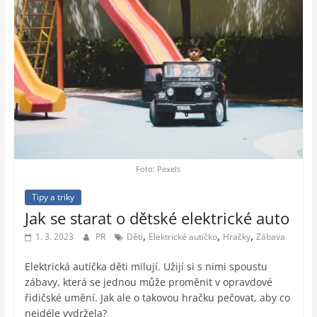
Foto: Pexels
Tipy a triky
Jak se starat o dětské elektrické auto
,
,
,
1. 3. 2023
PR
Děti
Elektrické autíčko
Hračky
Zábava
Elektrická autíčka děti milují. Užijí si s nimi spoustu
zábavy, která se jednou může proměnit v opravdové
řidičské umění. Jak ale o takovou hračku pečovat, aby co
nejdéle vydržela?