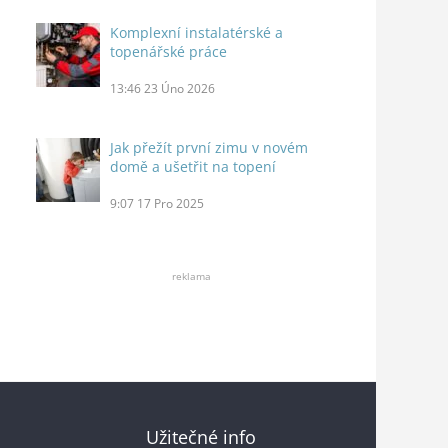
Komplexní instalatérské a
topenářské práce
13:46
23 Úno 2026
Jak přežít první zimu v novém
domě a ušetřit na topení
9:07
17 Pro 2025
reklama
Užitečné info