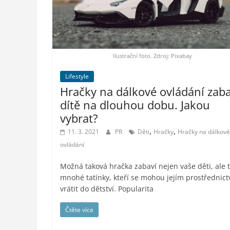
styl,
auto-
moto,
vesmír
Ilustrační foto. Zdroj: Pixabay
Lifestyle
Hračky na dálkové ovládání zaba
dítě na dlouhou dobu. Jakou
vybrat?
,
,
11. 3. 2021
PR
Děti
Hračky
Hračky na dálkové
ovládání
Možná taková hračka zabaví nejen vaše děti, ale 
mnohé tatínky, kteří se mohou jejím prostřednic
vrátit do dětství. Popularita
Čtěte více