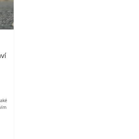
ví
také
tvím