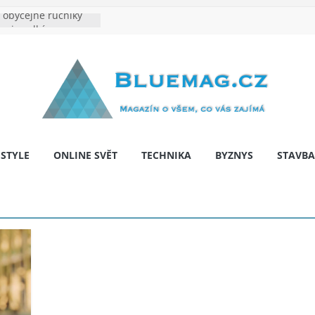
obyčejné ručníky
na je velkým
 výrobě: Podle čeho
dentita značky
y: Na co myslet, aby
 pár let nepřekvapila
bariér: když auto
í svobodu
ESTYLE
ONLINE SVĚT
TECHNIKA
BYZNYS
STAVBA